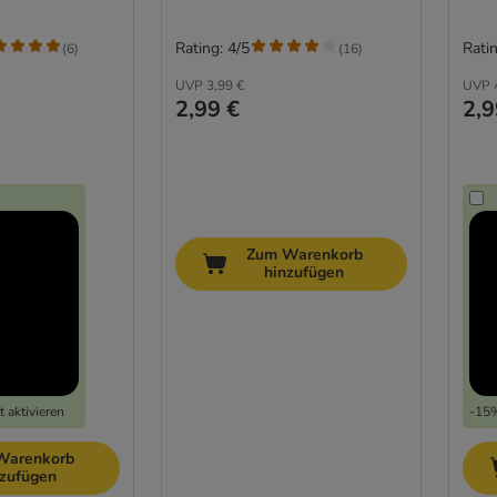
Rating: 4/5
Ratin
(
6
)
(
16
)
UVP
3,99 €
UVP
2,99 €
2,9
Zum Warenkorb
hinzufügen
 aktivieren
-15%
Warenkorb
nzufügen