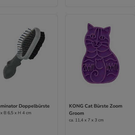
minator Doppelbürste
KONG Cat Bürste Zoom
 x B 6,5 x H 4 cm
Groom
ca. 11,4 x 7 x 3 cm