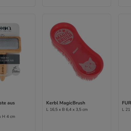
ste aus
Kerbl MagicBrush
FUR
L 16,5 x B 6,4 x 3,5 cm
L 21
 x H 4 cm