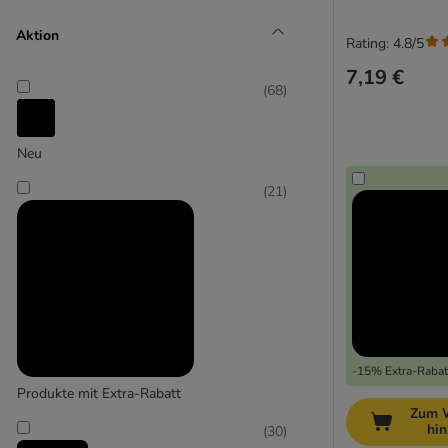
Aktion
Rating: 4.8/5
Senior (+10 Jahre)
7,19 €
(
68
)
Neu
(
21
)
-15% Extra-Rabatt
Produkte mit Extra-Rabatt
Zum 
hi
(
30
)