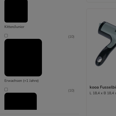
(
1
)
Kerbl
Kitten/Junior
(
10
)
Erwachsen (+1 Jahre)
kooa Fusselb
(
10
)
L 18,4 x B 18,4 