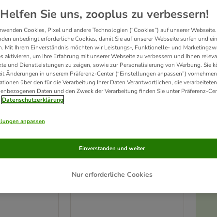
ve been changed
Helfen Sie uns, zooplus zu verbessern!
rwenden Cookies, Pixel und andere Technologien (“Cookies”) auf unserer Webseite.
den unbedingt erforderliche Cookies, damit Sie auf unserer Webseite surfen und ei
. Mit Ihrem Einverständnis möchten wir Leistungs-, Funktionelle- und Marketingzw
s aktivieren, um Ihre Erfahrung mit unserer Webseite zu verbessern und Ihnen relev
te und Dienstleistungen zu zeigen, sowie zur Personalisierung von Werbung. Sie 
eit Änderungen in unserem Präferenz-Center (“Einstellungen anpassen”) vornehmen
ationen über den für die Verarbeitung Ihrer Daten Verantwortlichen, die verarbeiteten
enbezogenen Daten und den Zweck der Verarbeitung finden Sie unter Präferenz-Cen
Datenschutzerklärung
llungen anpassen
Einverstanden und weiter
andschuh
Naturhaarbürste
L 17 cm
Nur erforderliche Cookies
cm