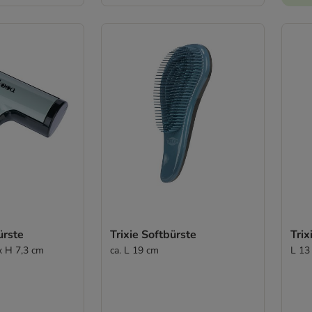
ürste
Trixie Softbürste
Tri
x H 7,3 cm
ca. L 19 cm
L 13