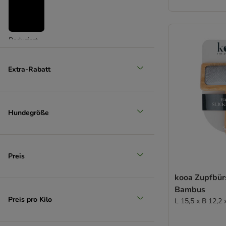
Reduziert
(
4
)
Extra-Rabatt
Hundegröße
Unser Favorit
Preis
kooa Zupfbür
Bambus
Preis pro Kilo
L 15,5 x B 12,2