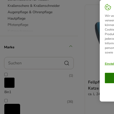
product items ha
Krallenschere & Krallenschneider
Augenpflege & Ohrenpflege
Wir ve
Hautpflege
verwen
Pfotenpflege
können
Cookie
Katzenshampoo
Produk
Handtücher für Katzen
jederz
Inform
Feuchttücher & Pflegesprays
Marke
person
Tierhaarentferner & Fusselrollen
sowie
beaphar
Suchen
Felisept
Einste
FURminator
(
1
)
kooa
Fellpflege H
Trixie
Katze
Vetriderm
8in1
ca. L 24 x B 18 
(
36
)