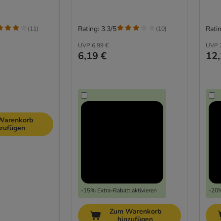
Rating: 3.3/5
Ratin
(
11
)
(
10
)
UVP
6,99 €
UVP
6,19 €
12,
Warenkorb
nzufügen
-15% Extra-Rabatt aktivieren
-20%
Zum Warenkorb
hinzufügen