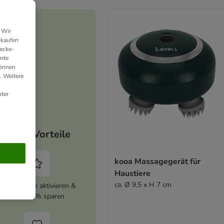
 Wir
nkaufen
ecke-
ante
können
. Weitere
ter
Deine Vorteile
kooa Massagegerät für
Haustiere
ca. Ø 9,5 x H 7 cm
zooplus Abo aktivieren &
immer 5% sparen