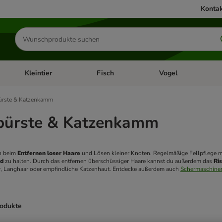
Kontak
Produkte
suchen
Kleintier
Fisch
Vogel
utter & Zubehör
Kategorie-Menü öffnen: Hundefutter & Zubehör
Kategorie-Menü öffnen: Kleintier
Kategorie-Menü öffnen
Ka
ürste & Katzenkamm
bürste & Katzenkamm
n beim 
Entfernen loser Haare
nd
 zu halten. Durch das entfernen überschüssiger Haare kannst du außerdem das 
Ri
r, Langhaar oder empfindliche Katzenhaut. Entdecke außerdem auch 
Schermaschinen
rodukte