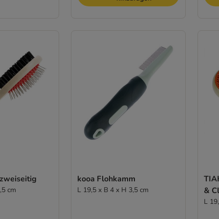
zweiseitig
kooa Flohkamm
TIA
5,5 cm
L 19,5 x B 4 x H 3,5 cm
& Cl
L 19