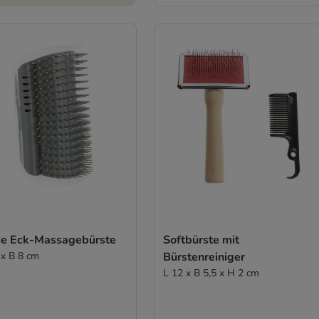
xie Eck-Massagebürste
Softbürste mit
 x B 8 cm
Bürstenreiniger
L 12 x B 5,5 x H 2 cm