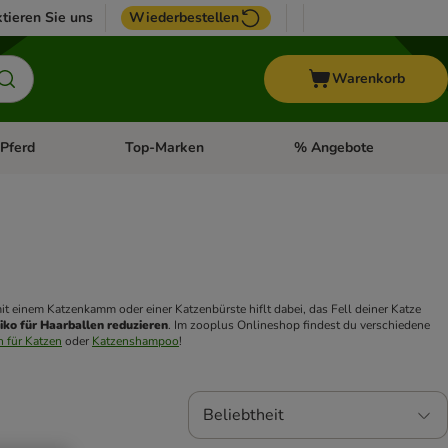
tieren Sie uns
Wiederbestellen
Warenkorb
Pferd
Top-Marken
% Angebote
: Fisch
tegorie-Menü öffnen: Vogel
Kategorie-Menü öffnen: Pferd
Kategorie-Menü öffnen: T
 und Lösen kleiner Knoten. Regelmäßige Fellpflege mit einem Katzenkamm oder einer Katzenbürste hiflt dabei, das Fell deiner Katze 
siko für Haarballen reduzieren
. Im zooplus Onlineshop findest du verschiedene 
 für Katzen
 oder 
Katzenshampoo
!
Beliebtheit