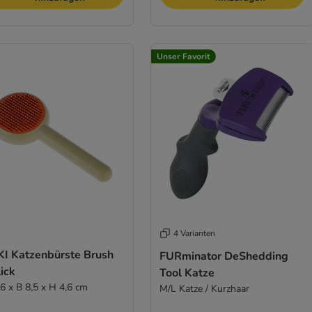
Unser Favorit
4 Varianten
KI Katzenbürste Brush
FURminator DeShedding
ick
Tool Katze
,6 x B 8,5 x H 4,6 cm
M/L Katze / Kurzhaar