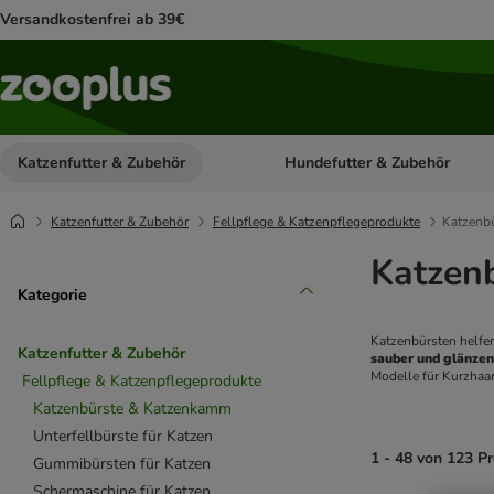
Versandkostenfrei ab 39€
Katzenfutter & Zubehör
Hundefutter & Zubehör
Kategorie-Menü öffnen: Katzenf
Katzenfutter & Zubehör
Fellpflege & Katzenpflegeprodukte
Katzenb
Katzen
Kategorie
Katzenbürsten helfe
Katzenfutter & Zubehör
sauber und glänze
Modelle für Kurzhaa
Fellpflege & Katzenpflegeprodukte
Katzenbürste & Katzenkamm
Unterfellbürste für Katzen
1 - 48 von 123 P
Gummibürsten für Katzen
Schermaschine für Katzen