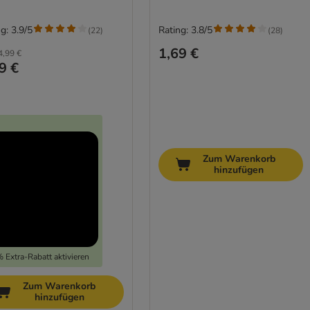
g: 3.9/5
Rating: 3.8/5
(
22
)
(
28
)
1,69 €
4,99 €
9 €
Zum Warenkorb
hinzufügen
 Extra-Rabatt aktivieren
Zum Warenkorb
hinzufügen