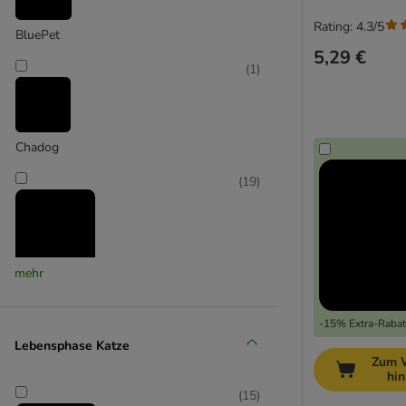
Rating: 4.3/5
BluePet
5,29 €
(
1
)
Chadog
(
19
)
mehr
FURminator
(
2
)
-15% Extra-Rabatt
Lebensphase Katze
Zum 
hi
Karlie
(
15
)