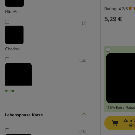
Rating: 4.2/5
BluePet
5,29 €
(
1
)
Chadog
(
19
)
mehr
FURminator
(
2
)
-15% Extra-Rabatt
Lebensphase Katze
Zum 
hi
Karlie
(
15
)