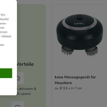
 Wir
nkaufen
ecke-
ante
können
. Weitere
ter
Deine Vorteile
kooa Massagegerät für
Haustiere
ca. Ø 9,5 x H 7 cm
zooplus Abo aktivieren &
immer 5% sparen