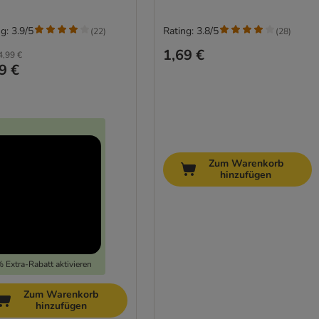
g: 3.9/5
Rating: 3.8/5
(
22
)
(
28
)
1,69 €
4,99 €
9 €
Zum Warenkorb
hinzufügen
 Extra-Rabatt aktivieren
Zum Warenkorb
hinzufügen