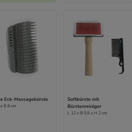
xie Eck-Massagebürste
Softbürste mit
 x B 8 cm
Bürstenreiniger
L 12 x B 5,5 x H 2 cm