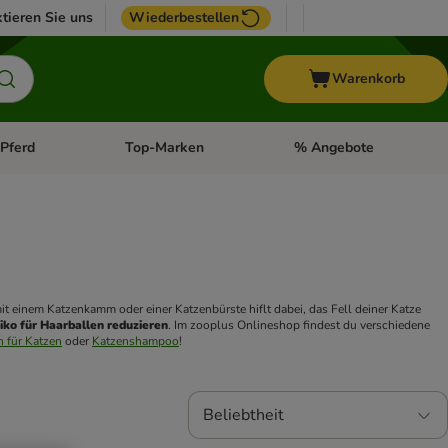
tieren Sie uns
Wiederbestellen
Warenkorb
Pferd
Top-Marken
% Angebote
: Fisch
tegorie-Menü öffnen: Vogel
Kategorie-Menü öffnen: Pferd
Kategorie-Menü öffnen: T
 und Lösen kleiner Knoten. Regelmäßige Fellpflege mit einem Katzenkamm oder einer Katzenbürste hiflt dabei, das Fell deiner Katze 
siko für Haarballen reduzieren
. Im zooplus Onlineshop findest du verschiedene 
 für Katzen
 oder 
Katzenshampoo
!
Beliebtheit