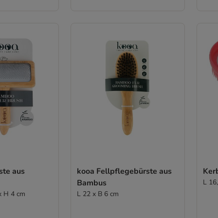
ste aus
kooa Fellpflegebürste aus
Ker
Bambus
L 16,
 x H 4 cm
L 22 x B 6 cm