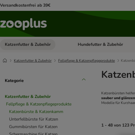
Versandkostenfrei ab 39€
Katzenfutter & Zubehör
Hundefutter & Zubehör
Kategorie-Menü öffnen: Katzenf
Katzenfutter & Zubehör
Fellpflege & Katzenpflegeprodukte
Katzenb
Katzen
Kategorie
Katzenbürsten helfe
Katzenfutter & Zubehör
sauber und glänze
Modelle für Kurzhaa
Fellpflege & Katzenpflegeprodukte
Katzenbürste & Katzenkamm
Unterfellbürste für Katzen
1 - 48 von 123 P
Gummibürsten für Katzen
Schermaschine für Katzen