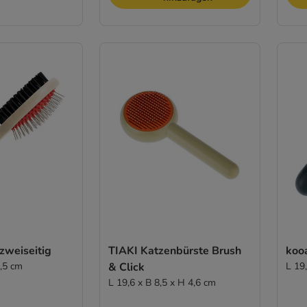
zweiseitig
TIAKI Katzenbürste Brush
koo
5,5 cm
& Click
L 19
L 19,6 x B 8,5 x H 4,6 cm