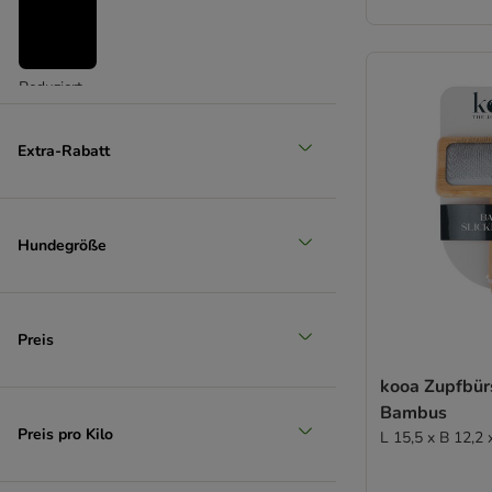
Reduziert
(
4
)
Extra-Rabatt
Hundegröße
Unser Favorit
Preis
kooa Zupfbür
Bambus
Preis pro Kilo
L 15,5 x B 12,2