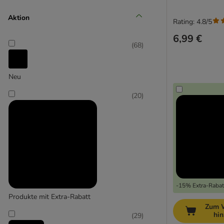
Aktion
Rating: 4.8/5
Senior (+10 Jahre)
6,99 €
(
68
)
Neu
(
20
)
-15% Extra-Rabatt
Produkte mit Extra-Rabatt
Zum 
hi
(
29
)