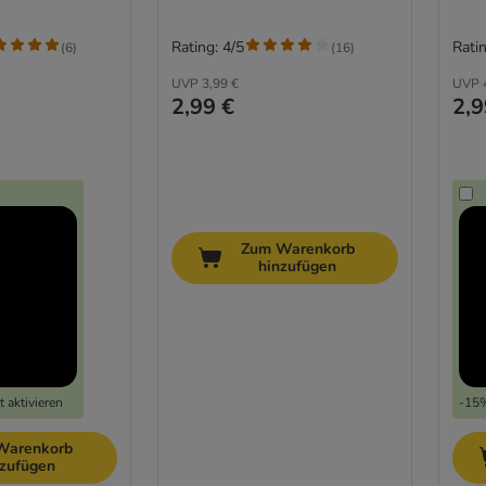
Rating: 4/5
Ratin
(
6
)
(
16
)
UVP
3,99 €
UVP
2,99 €
2,9
Zum Warenkorb
hinzufügen
 aktivieren
-15%
Warenkorb
nzufügen