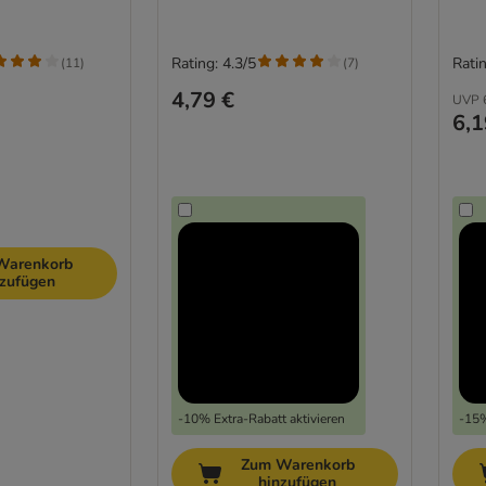
Rating: 4.3/5
Ratin
(
11
)
(
7
)
4,79 €
UVP
6,1
Warenkorb
nzufügen
-10% Extra-Rabatt aktivieren
-15%
Zum Warenkorb
hinzufügen