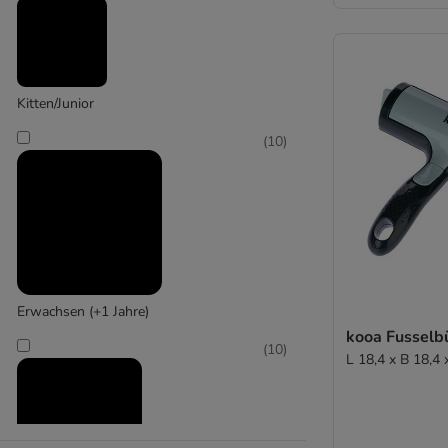
(
1
)
Kerbl
Kitten/Junior
(
10
)
Erwachsen (+1 Jahre)
kooa Fusselb
(
10
)
L 18,4 x B 18,4 