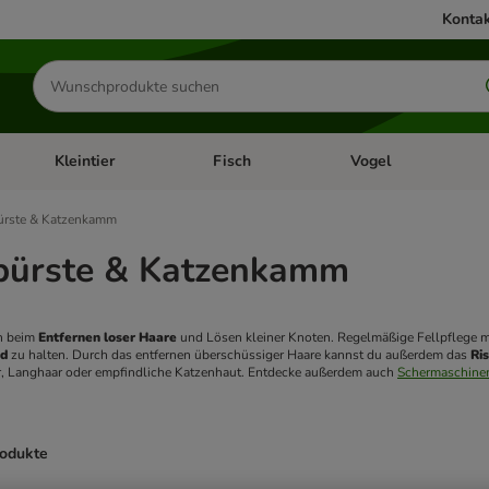
Kontak
Produkte
suchen
Kleintier
Fisch
Vogel
utter & Zubehör
Kategorie-Menü öffnen: Hundefutter & Zubehör
Kategorie-Menü öffnen: Kleintier
Kategorie-Menü öffnen
Ka
ürste & Katzenkamm
bürste & Katzenkamm
n beim 
Entfernen loser Haare
nd
 zu halten. Durch das entfernen überschüssiger Haare kannst du außerdem das 
Ri
r, Langhaar oder empfindliche Katzenhaut. Entdecke außerdem auch 
Schermaschinen
rodukte