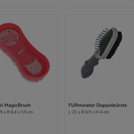
bl MagicBrush
FURminator Doppelbürste
5 x B 6,4 x 3,5 cm
L 21 x B 6,5 x H 4 cm