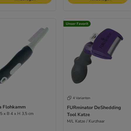
Unser Favorit
4 Varianten
a Flohkamm
FURminator DeShedding
,5 x B 4 x H 3,5 cm
Tool Katze
M/L Katze / Kurzhaar