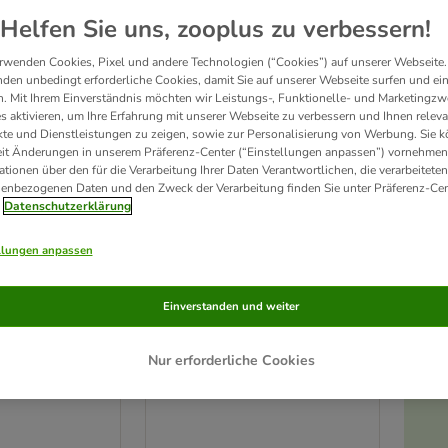
ve been changed
Helfen Sie uns, zooplus zu verbessern!
rwenden Cookies, Pixel und andere Technologien (“Cookies”) auf unserer Webseite.
den unbedingt erforderliche Cookies, damit Sie auf unserer Webseite surfen und ei
. Mit Ihrem Einverständnis möchten wir Leistungs-, Funktionelle- und Marketingzw
s aktivieren, um Ihre Erfahrung mit unserer Webseite zu verbessern und Ihnen relev
te und Dienstleistungen zu zeigen, sowie zur Personalisierung von Werbung. Sie 
eit Änderungen in unserem Präferenz-Center (“Einstellungen anpassen”) vornehmen
ationen über den für die Verarbeitung Ihrer Daten Verantwortlichen, die verarbeiteten
enbezogenen Daten und den Zweck der Verarbeitung finden Sie unter Präferenz-Cen
Datenschutzerklärung
llungen anpassen
Einverstanden und weiter
andschuh
Naturhaarbürste
L 17 cm
Nur erforderliche Cookies
cm