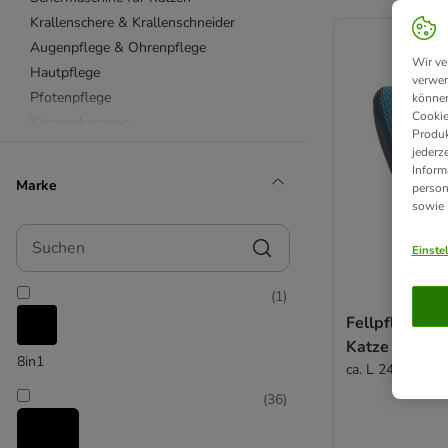
product items ha
Krallenschere & Krallenschneider
Augenpflege & Ohrenpflege
Wir ve
Hautpflege
verwen
Pfotenpflege
können
Cookie
Katzenshampoo
Produk
Handtücher für Katzen
jederz
Inform
Feuchttücher & Pflegesprays
Marke
person
Tierhaarentferner & Fusselrollen
sowie
beaphar
Suchen
Felisept
Einste
FURminator
(
1
)
kooa
Fellpflege H
Trixie
Katze
Vetriderm
8in1
ca. L 24 x B 18 
(
36
)