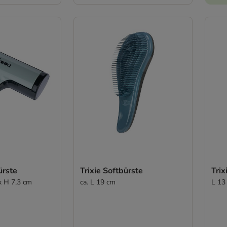
ürste
Trixie Softbürste
Tri
x H 7,3 cm
ca. L 19 cm
L 13