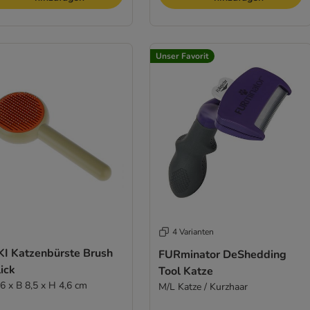
Unser Favorit
4 Varianten
KI Katzenbürste Brush
FURminator DeShedding
ick
Tool Katze
,6 x B 8,5 x H 4,6 cm
M/L Katze / Kurzhaar