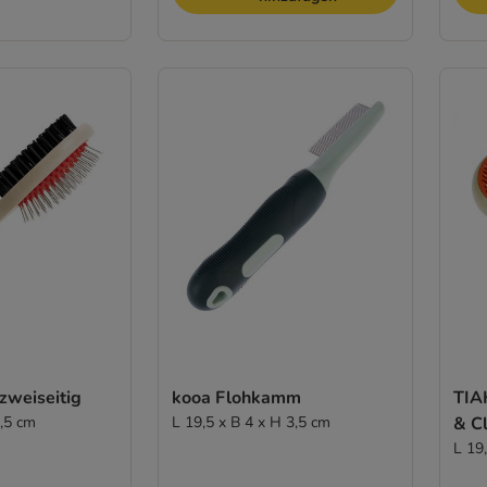
zweiseitig
kooa Flohkamm
TIA
5,5 cm
L 19,5 x B 4 x H 3,5 cm
& Cl
L 19