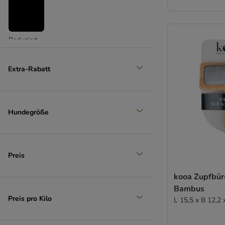
Reduziert
(
4
)
Extra-Rabatt
Hundegröße
Unser Favorit
Preis
kooa Zupfbür
Bambus
Preis pro Kilo
L 15,5 x B 12,2