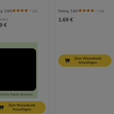
g: 3.9/5
Rating: 3.8/5
(
22
)
(
28
)
1,69 €
4,99 €
9 €
Zum Warenkorb
hinzufügen
 Extra-Rabatt aktivieren
Zum Warenkorb
hinzufügen