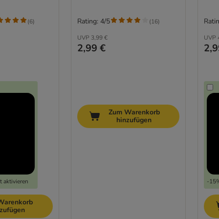
Rating: 4/5
Ratin
(
6
)
(
16
)
UVP
3,99 €
UVP
2,99 €
2,9
Zum Warenkorb
hinzufügen
 aktivieren
-15%
Warenkorb
nzufügen