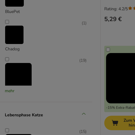
Rating: 4.2/5
BluePet
5,29 €
(
1
)
Chadog
(
19
)
mehr
FURminator
(
2
)
-15% Extra-Rabatt
Lebensphase Katze
Zum 
hi
Karlie
(
15
)