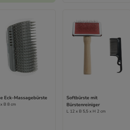
xie Eck-Massagebürste
Softbürste mit
 x B 8 cm
Bürstenreiniger
L 12 x B 5,5 x H 2 cm