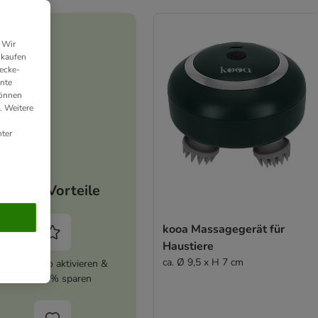
 Wir
nkaufen
ecke-
ante
können
. Weitere
ter
Deine Vorteile
kooa Massagegerät für
Haustiere
ca. Ø 9,5 x H 7 cm
zooplus Abo aktivieren &
immer 5% sparen