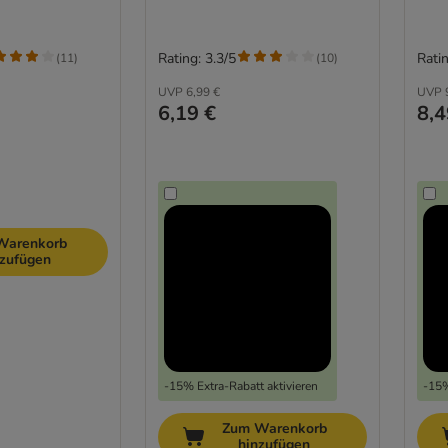
Rating: 3.3/5
Ratin
(
11
)
(
10
)
UVP
6,99 €
UVP
6,19 €
8,4
Warenkorb
nzufügen
-15% Extra-Rabatt aktivieren
-15%
Zum Warenkorb
hinzufügen