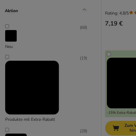
Aktion
Rating: 4.8/5
Senior (+10 Jahre)
7,19 €
(
68
)
Neu
(
19
)
-15% Extra-Rabatt
Produkte mit Extra-Rabatt
Zum 
hi
(
28
)