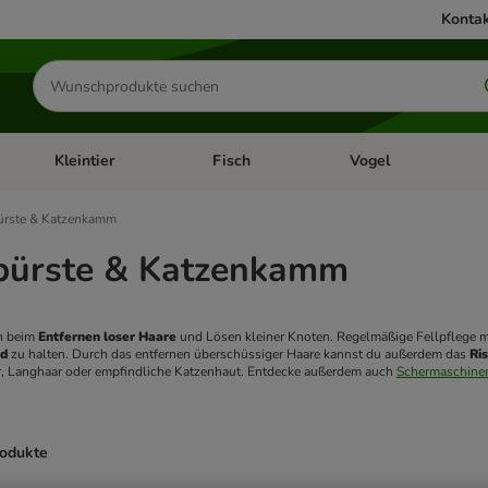
Kontak
Produkte
suchen
Kleintier
Fisch
Vogel
utter & Zubehör
Kategorie-Menü öffnen: Hundefutter & Zubehör
Kategorie-Menü öffnen: Kleintier
Kategorie-Menü öffnen
Ka
ürste & Katzenkamm
bürste & Katzenkamm
n beim 
Entfernen loser Haare
nd
 zu halten. Durch das entfernen überschüssiger Haare kannst du außerdem das 
Ri
r, Langhaar oder empfindliche Katzenhaut. Entdecke außerdem auch 
Schermaschinen
rodukte