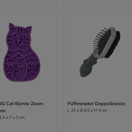
G Cat Bürste Zoom
FURminator Doppelbürste
om
L 21 x B 6,5 x H 4 cm
1,4 x 7 x 3 cm