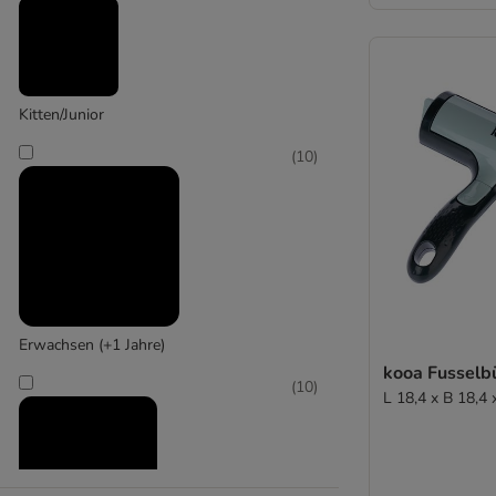
(
1
)
Kerbl
Kitten/Junior
(
10
)
Erwachsen (+1 Jahre)
kooa Fusselb
(
10
)
L 18,4 x B 18,4 