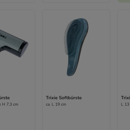
ürste
Trixie Softbürste
Tri
x H 7,3 cm
ca. L 19 cm
L 13