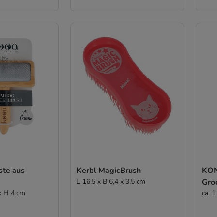
ste aus
Kerbl MagicBrush
KON
L 16,5 x B 6,4 x 3,5 cm
Gro
 x H 4 cm
ca. 1