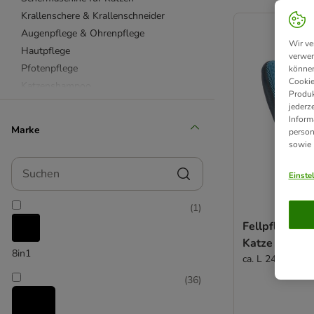
product items ha
Krallenschere & Krallenschneider
Augenpflege & Ohrenpflege
Wir ve
Hautpflege
verwen
Pfotenpflege
können
Cookie
Katzenshampoo
Produk
Handtücher für Katzen
jederz
Inform
Feuchttücher & Pflegesprays
Marke
person
Tierhaarentferner & Fusselrollen
sowie
beaphar
Suchen
Felisept
Einste
FURminator
(
1
)
kooa
Fellpflege H
Trixie
Katze
Vetriderm
8in1
ca. L 24 x B 18 
(
36
)