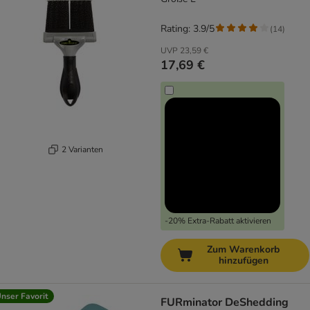
Rating: 3.9/5
(
14
)
UVP
23,59 €
17,69 €
2 Varianten
-20% Extra-Rabatt aktivieren
Zum Warenkorb
hinzufügen
nser Favorit
FURminator DeShedding