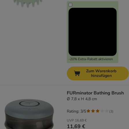
-20% Extra-Rabatt aktivieren
Zum Warenkorb
hinzufügen
FURminator Bathing Brush
Ø 7,8 x H 4,8 cm
Rating: 3/5
(
3
)
UVP
16,69 €
11,69 €