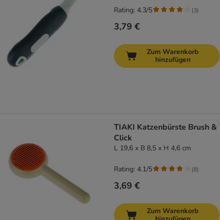
Rating: 4.3/5
(
3
)
3,79 €
Zum Warenkorb
hinzufügen
TIAKI Katzenbürste Brush &
Click
L 19,6 x B 8,5 x H 4,6 cm
Rating: 4.1/5
(
8
)
3,69 €
Zum Warenkorb
hinzufügen