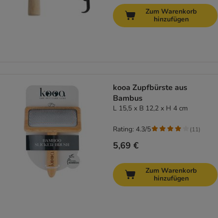
Zum Warenkorb
hinzufügen
kooa Zupfbürste aus
Bambus
L 15,5 x B 12,2 x H 4 cm
Rating: 4.3/5
(
11
)
5,69 €
Zum Warenkorb
hinzufügen