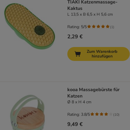
TIAKI Katzenmassage-
Kaktus
L 13,5 x B 6,5 x H 5,6 cm
Rating: 5/5
(
1
)
2,29 €
Zum Warenkorb
hinzufügen
kooa Massagebürste für
Katzen
Ø 8 x H 4 cm
Rating: 3.8/5
(
10
)
9,49 €