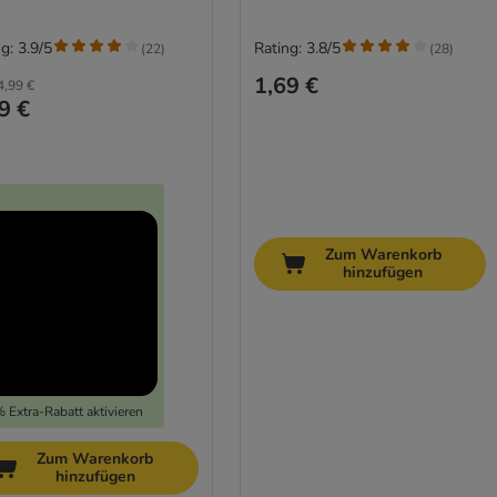
g: 3.9/5
Rating: 3.8/5
(
22
)
(
28
)
1,69 €
4,99 €
9 €
Zum Warenkorb
hinzufügen
 Extra-Rabatt aktivieren
Zum Warenkorb
hinzufügen