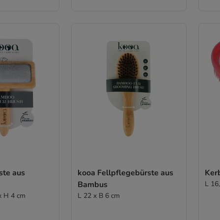
ste aus
kooa Fellpflegebürste aus
Ker
Bambus
L 16,
 x H 4 cm
L 22 x B 6 cm