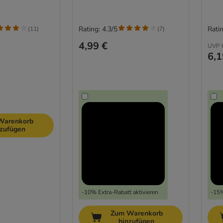
Rating: 4.3/5
Ratin
(
11
)
(
7
)
4,99 €
UVP
6,1
Warenkorb
nzufügen
-10% Extra-Rabatt aktivieren
-15%
Zum Warenkorb
hinzufügen