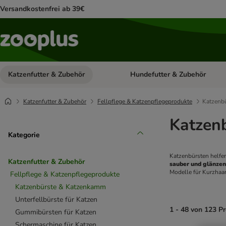
Versandkostenfrei ab 39€
Katzenfutter & Zubehör
Hundefutter & Zubehör
Kategorie-Menü öffnen: Katzenf
Katzenfutter & Zubehör
Fellpflege & Katzenpflegeprodukte
Katzenb
Katzen
Kategorie
Katzenbürsten helfe
Katzenfutter & Zubehör
sauber und glänze
Modelle für Kurzhaa
Fellpflege & Katzenpflegeprodukte
Katzenbürste & Katzenkamm
Unterfellbürste für Katzen
1 - 48 von 123 P
Gummibürsten für Katzen
Schermaschine für Katzen