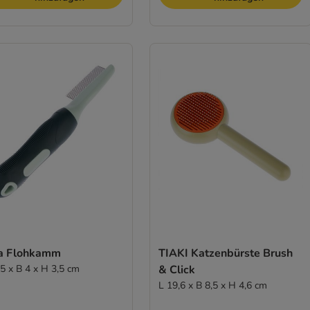
a Flohkamm
TIAKI Katzenbürste Brush
,5 x B 4 x H 3,5 cm
& Click
L 19,6 x B 8,5 x H 4,6 cm