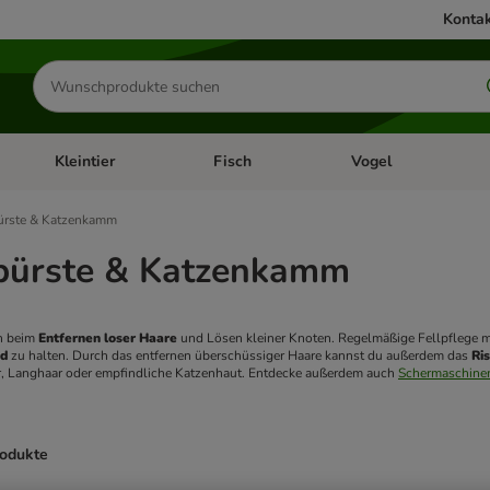
Kontak
Produkte
suchen
Kleintier
Fisch
Vogel
utter & Zubehör
Kategorie-Menü öffnen: Hundefutter & Zubehör
Kategorie-Menü öffnen: Kleintier
Kategorie-Menü öffnen
Ka
ürste & Katzenkamm
bürste & Katzenkamm
n beim 
Entfernen loser Haare
nd
 zu halten. Durch das entfernen überschüssiger Haare kannst du außerdem das 
Ri
r, Langhaar oder empfindliche Katzenhaut. Entdecke außerdem auch 
Schermaschinen
rodukte