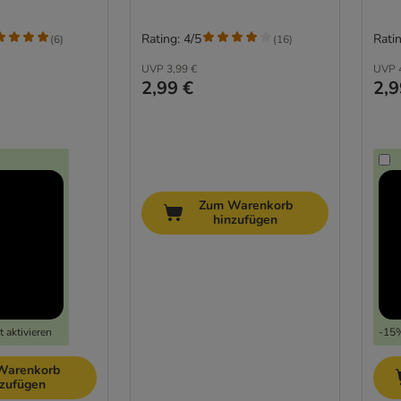
Rating: 4/5
Ratin
(
6
)
(
16
)
UVP
3,99 €
UVP
2,99 €
2,9
Zum Warenkorb
hinzufügen
 aktivieren
-15%
Warenkorb
nzufügen