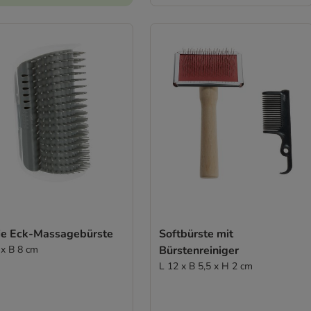
xie Eck-Massagebürste
Softbürste mit
 x B 8 cm
Bürstenreiniger
L 12 x B 5,5 x H 2 cm