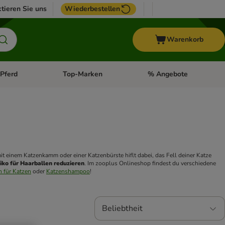
tieren Sie uns
Wiederbestellen
Warenkorb
Pferd
Top-Marken
% Angebote
: Fisch
tegorie-Menü öffnen: Vogel
Kategorie-Menü öffnen: Pferd
Kategorie-Menü öffnen: T
 und Lösen kleiner Knoten. Regelmäßige Fellpflege mit einem Katzenkamm oder einer Katzenbürste hiflt dabei, das Fell deiner Katze 
siko für Haarballen reduzieren
. Im zooplus Onlineshop findest du verschiedene 
 für Katzen
 oder 
Katzenshampoo
!
Beliebtheit