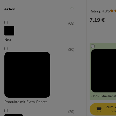
Aktion
Rating: 4.8/5
Senior (+10 Jahre)
7,19 €
(
68
)
Neu
(
20
)
-15% Extra-Rabatt
Produkte mit Extra-Rabatt
Zum 
hi
(
29
)