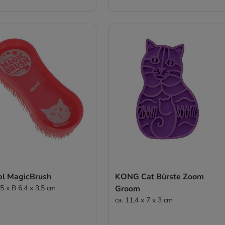
bl MagicBrush
KONG Cat Bürste Zoom
5 x B 6,4 x 3,5 cm
Groom
ca. 11,4 x 7 x 3 cm