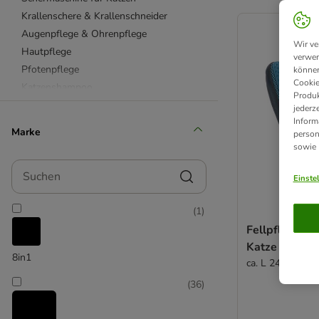
product items ha
Krallenschere & Krallenschneider
Augenpflege & Ohrenpflege
Wir ve
Hautpflege
verwen
Pfotenpflege
können
Cookie
Katzenshampoo
Produk
Handtücher für Katzen
jederz
Inform
Feuchttücher & Pflegesprays
Marke
person
Tierhaarentferner & Fusselrollen
sowie
beaphar
Suchen
Felisept
Einste
FURminator
(
1
)
kooa
Fellpflege H
Trixie
Katze
Vetriderm
8in1
ca. L 24 x B 18 
(
36
)