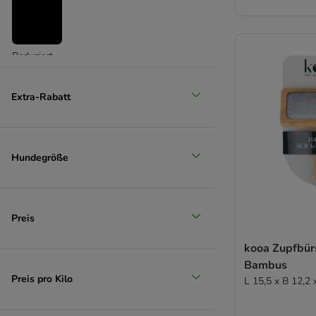
Reduziert
(
4
)
Extra-Rabatt
Hundegröße
Unser Favorit
Preis
kooa Zupfbür
Bambus
Preis pro Kilo
L 15,5 x B 12,2