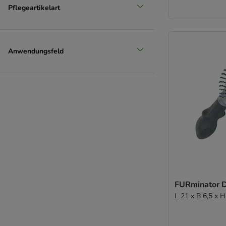
Pflegeartikelart
Anwendungsfeld
FURminator 
L 21 x B 6,5 x 