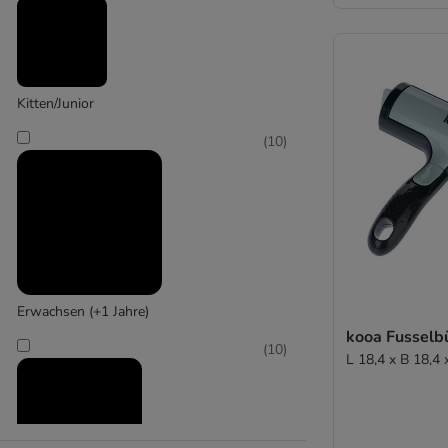
(
1
)
Kerbl
Kitten/Junior
(
10
)
Erwachsen (+1 Jahre)
kooa Fusselb
(
10
)
L 18,4 x B 18,4 