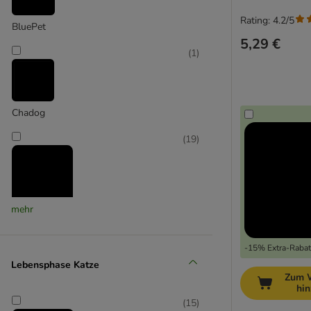
Rating: 4.2/5
BluePet
5,29 €
(
1
)
Chadog
(
19
)
mehr
FURminator
(
2
)
-15% Extra-Rabatt
Lebensphase Katze
Zum 
hi
Karlie
(
15
)