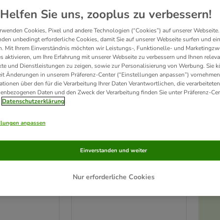
ve been changed
Helfen Sie uns, zooplus zu verbessern!
rwenden Cookies, Pixel und andere Technologien (“Cookies”) auf unserer Webseite.
den unbedingt erforderliche Cookies, damit Sie auf unserer Webseite surfen und ei
. Mit Ihrem Einverständnis möchten wir Leistungs-, Funktionelle- und Marketingzw
s aktivieren, um Ihre Erfahrung mit unserer Webseite zu verbessern und Ihnen relev
te und Dienstleistungen zu zeigen, sowie zur Personalisierung von Werbung. Sie 
eit Änderungen in unserem Präferenz-Center (“Einstellungen anpassen”) vornehmen
ationen über den für die Verarbeitung Ihrer Daten Verantwortlichen, die verarbeiteten
enbezogenen Daten und den Zweck der Verarbeitung finden Sie unter Präferenz-Cen
Datenschutzerklärung
llungen anpassen
Einverstanden und weiter
andschuh
Naturhaarbürste
L 17 cm
Nur erforderliche Cookies
cm