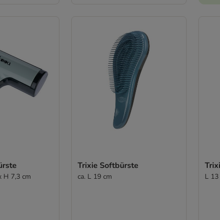
ürste
Trixie Softbürste
Tri
x H 7,3 cm
ca. L 19 cm
L 13