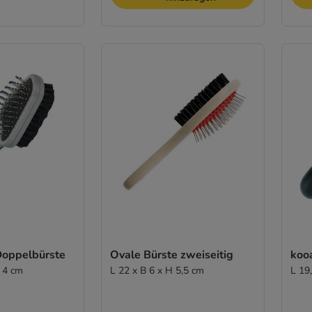
Doppelbürste
Ovale Bürste zweiseitig
koo
H 4 cm
L 22 x B 6 x H 5,5 cm
L 19