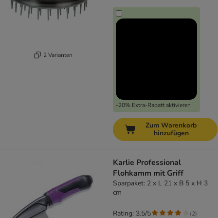
2 Varianten
-20% Extra-Rabatt aktivieren
Zum Warenkorb
hinzufügen
Karlie Professional
Flohkamm mit Griff
Sparpaket: 2 x L 21 x B 5 x H 3
cm
Rating: 3.5/5
(
2
)