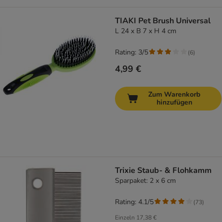
TIAKI Pet Brush Universal
L 24 x B 7 x H 4 cm
Rating: 3/5
(
6
)
4,99 €
Zum Warenkorb
hinzufügen
Trixie Staub- & Flohkamm
Sparpaket: 2 x 6 cm
Rating: 4.1/5
(
73
)
Einzeln
17,38 €