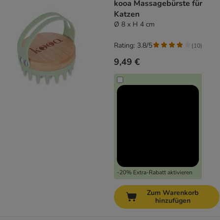
kooa Massagebürste für
Katzen
Ø 8 x H 4 cm
Rating: 3.8/5
(
10
)
9,49 €
-20% Extra-Rabatt aktivieren
Zum Warenkorb
hinzufügen