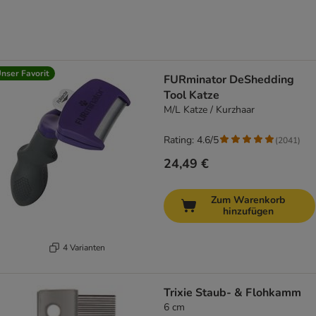
nser Favorit
FURminator DeShedding
Tool Katze
M/L Katze / Kurzhaar
Rating: 4.6/5
(
2041
)
24,49 €
Zum Warenkorb
hinzufügen
4 Varianten
Trixie Staub- & Flohkamm
6 cm