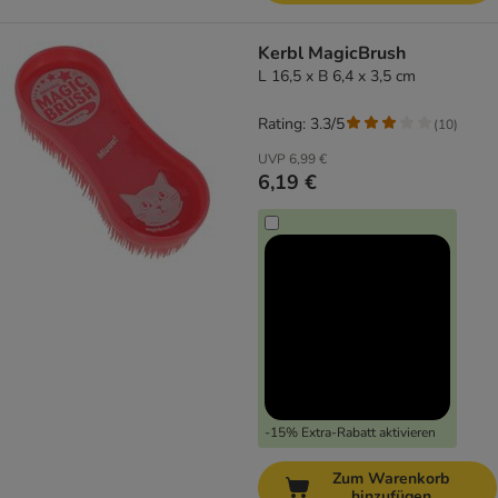
Kerbl MagicBrush
L 16,5 x B 6,4 x 3,5 cm
Rating: 3.3/5
(
10
)
UVP
6,99 €
6,19 €
-15% Extra-Rabatt aktivieren
Zum Warenkorb
hinzufügen