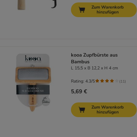
Zum Warenkorb
hinzufügen
kooa Zupfbürste aus
Bambus
L 15,5 x B 12,2 x H 4 cm
Rating: 4.3/5
(
11
)
5,69 €
Zum Warenkorb
hinzufügen