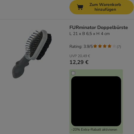
Zum Warenkorb
hinzufügen
FURminator Doppelbürste
L 21 x B 6,5 x H 4 cm
Rating: 3.9/5
(
7
)
UVP
20,49 €
12,29 €
-20% Extra-Rabatt aktivieren