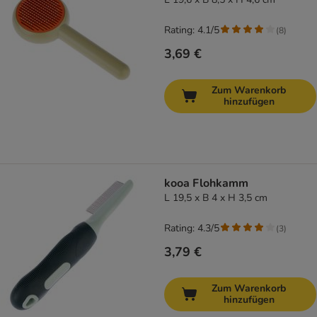
Rating: 4.1/5
(
8
)
3,69 €
Zum Warenkorb
hinzufügen
kooa Flohkamm
L 19,5 x B 4 x H 3,5 cm
Rating: 4.3/5
(
3
)
3,79 €
Zum Warenkorb
hinzufügen