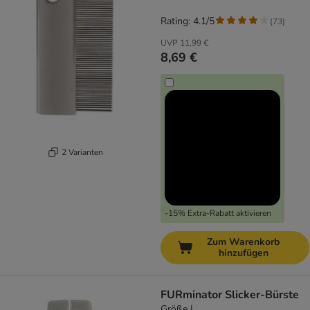
Rating: 4.1/5
(
73
)
UVP
11,99 €
8,69 €
2 Varianten
-15% Extra-Rabatt aktivieren
Zum Warenkorb
hinzufügen
FURminator Slicker-Bürste
Größe L