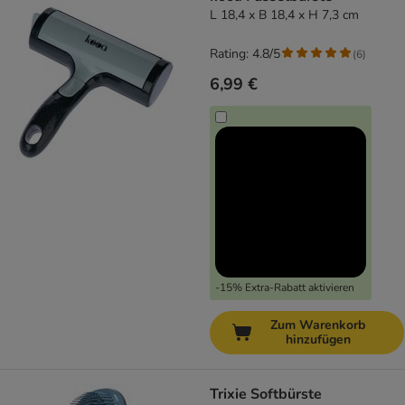
L 18,4 x B 18,4 x H 7,3 cm
Rating: 4.8/5
(
6
)
6,99 €
-15% Extra-Rabatt aktivieren
Zum Warenkorb
hinzufügen
Trixie Softbürste