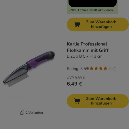
-20% Extra-Rabatt aktivieren
Zum Warenkorb
hinzufügen
Karlie Professional
Flohkamm mit Griff
L 21 x B 5 x H 3 cm
Rating: 3.5/5
(
2
)
UVP
9,89 €
6,49 €
Zum Warenkorb
hinzufügen
2 Varianten