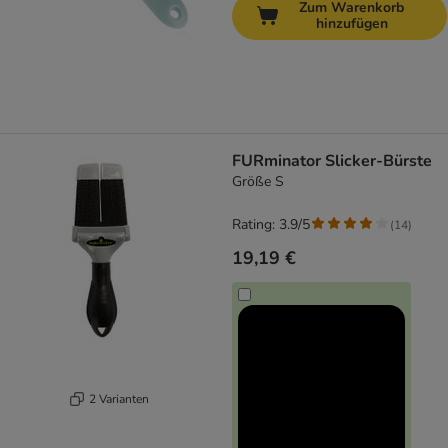
Zum Warenkorb
hinzufügen
FURminator Slicker-Bürste
Größe S
Rating: 3.9/5
(
14
)
19,19 €
2 Varianten