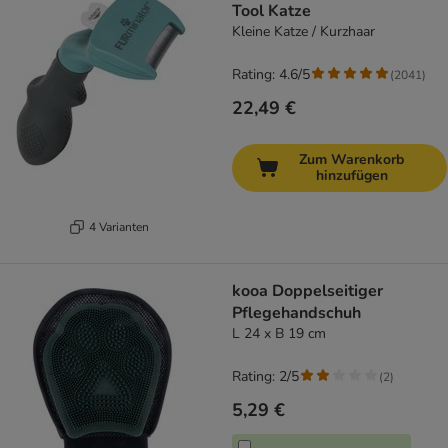
Tool Katze
Kleine Katze / Kurzhaar
Rating: 4.6/5
(
2041
)
22,49 €
Zum Warenkorb
hinzufügen
4 Varianten
kooa Doppelseitiger
Pflegehandschuh
L 24 x B 19 cm
Rating: 2/5
(
2
)
5,29 €