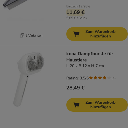
Einzeln
12,98 €
11,69 €
5,85 € / Stück
Zum Warenkorb
2 Varianten
hinzufügen
kooa Dampfbürste für
Haustiere
L 20 x B 12 x H 7 cm
Rating: 3.5/5
(
4
)
28,49 €
Zum Warenkorb
hinzufügen