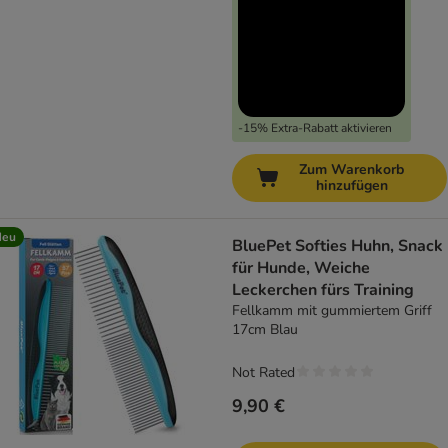
-15% Extra-Rabatt aktivieren
Zum Warenkorb
hinzufügen
Neu
BluePet Softies Huhn, Snack
für Hunde, Weiche
Leckerchen fürs Training
Fellkamm mit gummiertem Griff
17cm Blau
Not Rated
9,90 €