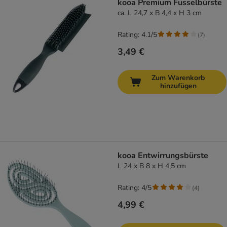
kooa Premium Fusselbürste
ca. L 24,7 x B 4,4 x H 3 cm
Rating: 4.1/5
(
7
)
3,49 €
Zum Warenkorb
hinzufügen
kooa Entwirrungsbürste
L 24 x B 8 x H 4,5 cm
Rating: 4/5
(
4
)
4,99 €