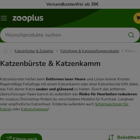
Versandkostenfrei ab 39€
Menü
Produkte
suchen
Katzenfutter & Zubehör
Fellpflege & Katzenpflegeprodukte
Katzenb
Katzenbürste & Katzenkamm
Katzenbürsten helfen beim 
Entfernen loser Haare
 und Lösen kleiner Knoten. 
Regelmäßige Fellpflege mit einem Katzenkamm oder einer Katzenbürste hiflt dabei, 
das Fell deiner Katze 
sauber und glänzend
 zu halten. Durch das entfernen 
überschüssiger Haare kannst du außerdem das 
Risiko für Haarballen reduzieren
. 
Im zooplus Onlineshop findest du verschiedene Modelle für Kurzhaar, Langhaar 
oder empfindliche Katzenhaut. Entdecke außerdem auch 
Schermaschinen für 
Katzen
 oder 
Katzenshampoo
!
Beliebtheit
Filtern nach