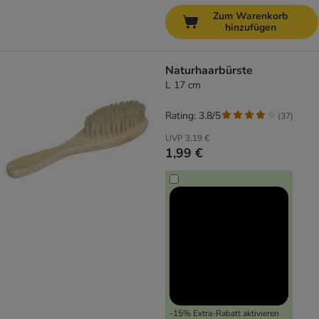
Zum Warenkorb
hinzufügen
Naturhaarbürste
L 17 cm
Rating: 3.8/5
(
37
)
UVP
3,19 €
1,99 €
-15% Extra-Rabatt aktivieren