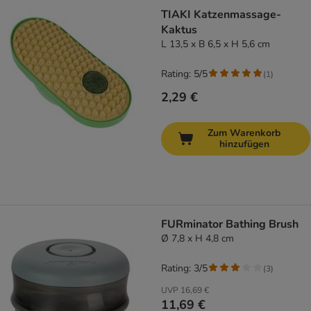
TIAKI Katzenmassage-
Kaktus
L 13,5 x B 6,5 x H 5,6 cm
Rating: 5/5
(
1
)
2,29 €
Zum Warenkorb
hinzufügen
FURminator Bathing Brush
Ø 7,8 x H 4,8 cm
Rating: 3/5
(
3
)
UVP
16,69 €
11,69 €