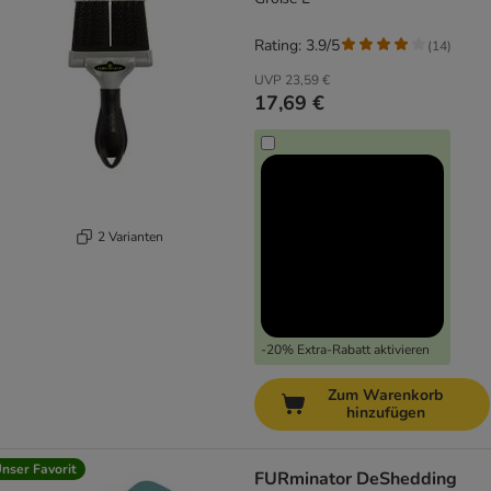
Rating: 3.9/5
(
14
)
UVP
23,59 €
17,69 €
2 Varianten
-20% Extra-Rabatt aktivieren
Zum Warenkorb
hinzufügen
nser Favorit
FURminator DeShedding