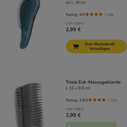
ca. L 19 cm
Rating: 4/5
(
16
)
UVP
3,99 €
2,99 €
Zum Warenkorb
hinzufügen
Trixie Eck-Massagebürste
L 13 x B 8 cm
Rating: 3.9/5
(
22
)
UVP
4,99 €
2,99 €