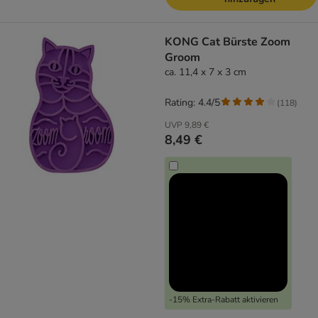
KONG Cat Bürste Zoom
Groom
ca. 11,4 x 7 x 3 cm
Rating: 4.4/5
(
118
)
UVP
9,89 €
8,49 €
-15% Extra-Rabatt aktivieren