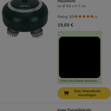
Haustiere
ca. Ø 9,5 x H 7 cm
Rating: 5/5
(
4
)
19,69 €
-15% Extra-Rabatt aktivieren
Zum Warenkorb
hinzufügen
kooa Fusselbürste