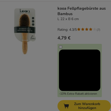
kooa Fellpflegebürste aus
Bambus
L 22 x B 6 cm
Rating: 4.3/5
(
7
)
4,79 €
-10% Extra-Rabatt aktivieren
Zum Warenkorb
hinzufügen