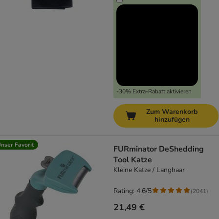
-30% Extra-Rabatt aktivieren
Zum Warenkorb
hinzufügen
nser Favorit
FURminator DeShedding
Tool Katze
Kleine Katze / Langhaar
Rating: 4.6/5
(
2041
)
21,49 €