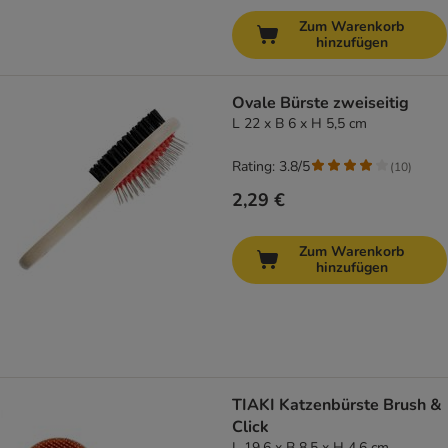
Zum Warenkorb
hinzufügen
Ovale Bürste zweiseitig
L 22 x B 6 x H 5,5 cm
Rating: 3.8/5
(
10
)
2,29 €
Zum Warenkorb
hinzufügen
TIAKI Katzenbürste Brush &
Click
L 19,6 x B 8,5 x H 4,6 cm