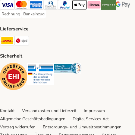
Visa Payment Method
Mastercard Payment Method
American Express Payment Method
Diners Club Payment Method
PayPal Payment Method
Apple Pay Payment Method
Klarna Payment Method
Riverty Payment 
Google P
Rechnung
Bankeinzug
Rechnung Payment Method
Bankeinzug Payment Method
Lieferservice
DHL Shipping Method
DPD Shipping Method
Sicherheit
Security
Security
Security
Kontakt
Versandkosten und Lieferzeit
Impressum
Allgemeine Geschäftsbedingungen
Digital Services Act
Vertrag widerrufen
Entsorgungs- und Umweltbestimmungen