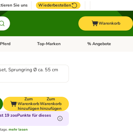
tieren Sie uns
Wiederbestellen
Warenkorb
Pferd
Top-Marken
% Angebote
: Fisch
tegorie-Menü öffnen: Vogel
Kategorie-Menü öffnen: Pferd
Kategorie-Menü öffnen: T
et, Sprungring Ø ca. 55 cm
Zum
Zum
Warenkorb
Warenkorb
hinzufügen
hinzufügen
t 19 zooPunkte für dieses
tage.
mehr lesen