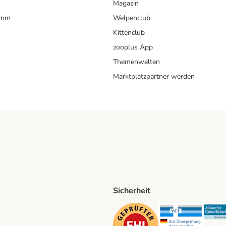
Magazin
amm
Welpenclub
Kittenclub
zooplus App
Themenwelten
Marktplatzpartner werden
Sicherheit
ping Method
D Shipping Method
Security
Securit