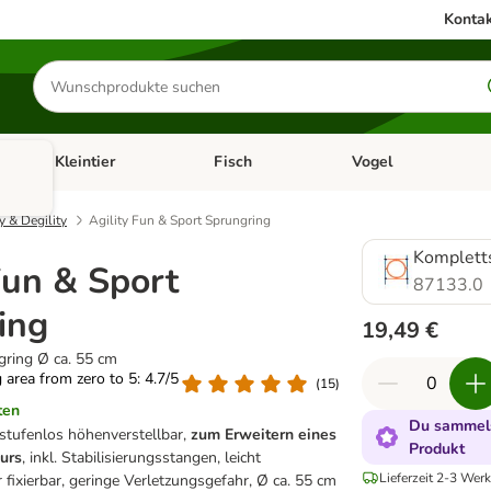
Kontak
Produkte
suchen
Kleintier
Fisch
Vogel
utter & Zubehör
Kategorie-Menü öffnen: Hundefutter & Zubehör
Kategorie-Menü öffnen: Kleintier
Kategorie-Menü öffnen
Ka
y & Degility
Agility Fun & Sport Sprungring
Kompletts
Fun & Sport
87133.0
ing
19,49 €
gring Ø ca. 55 cm
g area from zero to 5: 4.7/5
(
15
)
ten
Du sammels
 stufenlos höhenverstellbar,
zum Erweitern eines
Produkt
ours
, inkl. Stabilisierungsstangen, leicht
Lieferzeit 2-3 Werk
 fixierbar, geringe Verletzungsgefahr, Ø ca. 55 cm