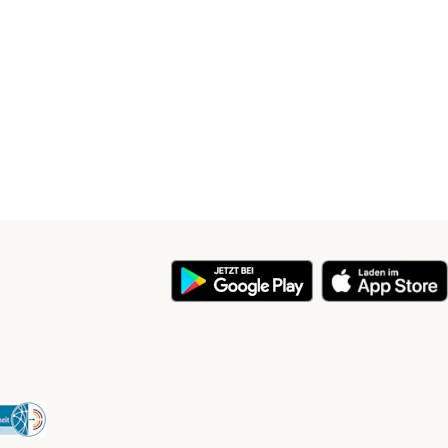
y
Security