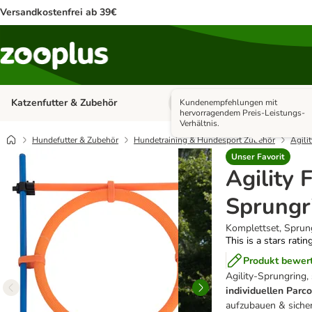
Versandkostenfrei ab 39€
Katzenfutter & Zubehör
Hundefutter & Zubehör
Kundenempfehlungen mit
Kategorie-Menü öffnen: Katzenf
hervorragendem Preis-Leistungs-
Verhältnis.
Hundefutter & Zubehör
Hundetraining & Hundesport Zubehör
Agilit
Unser Favorit
Agility 
Sprungr
Komplettset, Sprun
This is a stars ratin
Produkt bewer
Agility-Sprungring,
individuellen Parc
aufzubauen & sicher