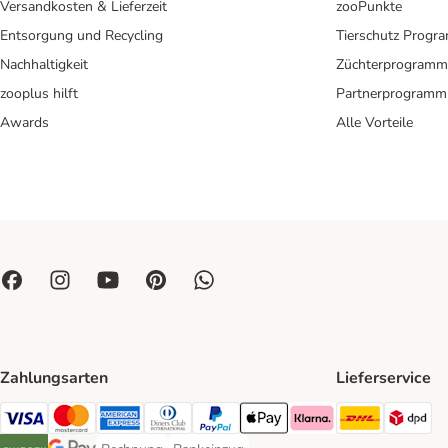
Versandkosten & Lieferzeit
zooPunkte
Entsorgung und Recycling
Tierschutz Progr
Nachhaltigkeit
Züchterprogramm
zooplus hilft
Partnerprogramm
Awards
Alle Vorteile
Zahlungsarten
Lieferservice
DHL Ship
DP
Visa Payment Method
Mastercard Payment Method
American Express Payment Method
Diners Club Payment Method
PayPal Payment Method
Apple Pay Payment Method
Klarna Payment Method