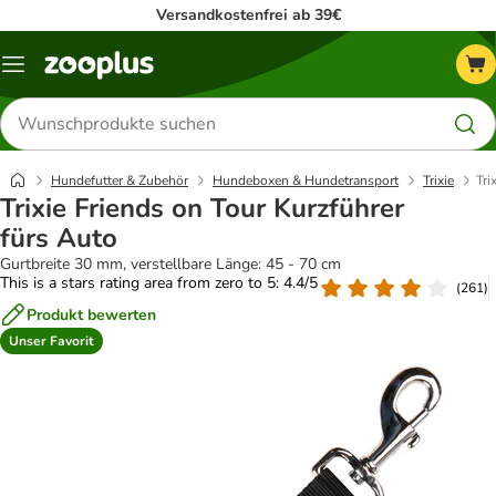
Versandkostenfrei ab 39€
Menü
Produkte
suchen
Hundefutter & Zubehör
Hundeboxen & Hundetransport
Trixie
Tri
Trixie Friends on Tour Kurzführer
fürs Auto
Gurtbreite 30 mm, verstellbare Länge: 45 - 70 cm
This is a stars rating area from zero to 5: 4.4/5
(
261
)
Produkt bewerten
Unser Favorit