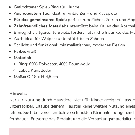
Geflochtener Spiel-Ring für Hunde
Aus robustem Tau:
ideal für wilde Zerr- und Kauspiele
Für das gemeinsame Spiel:
perfekt zum Ziehen, Zerren und App
Zahnfreundliches Material:
unterstützt beim Kauen das Abscha
Ermöglicht artgerechte Spiele: fördert natürliche Instinkte des 
Auch ideal für Welpen: unterstützt beim Zahnen
Schlicht und funktional: minimalistisches, modernes Design
Farbe:
weiß
Material:
Ring: 60% Polyester, 40% Baumwolle
Label: Kunstleder
Maße:
Ø 18 x H 4,5 cm
Hinweis:
Nur zur Nutzung durch Haustiere. Nicht für Kinder geeignet! Lass H
unzerstörbar. Erlaube deinem Haustier keine weitere Nutzung eines
fehlen. Such bei versehentlich verschluckten Kleinteilen umgehen
fernhalten. Entsorge das Produkt und die Verpackungsmaterialie