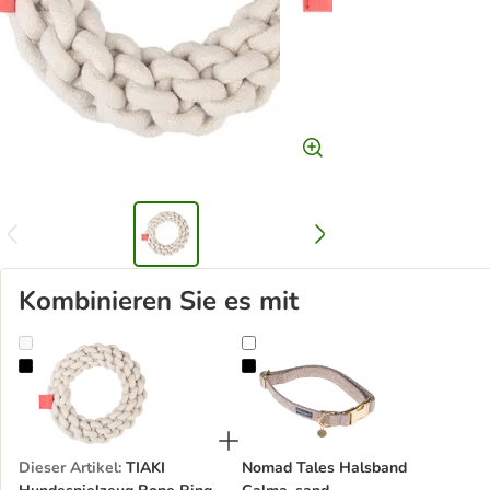
Kombinieren Sie es mit
TIAKI Hundespielzeug Rope Ring
Nomad Tales Halsband Calma, sa
Dieser Artikel
:
TIAKI
Nomad Tales Halsband