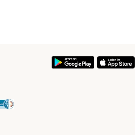
y
Security