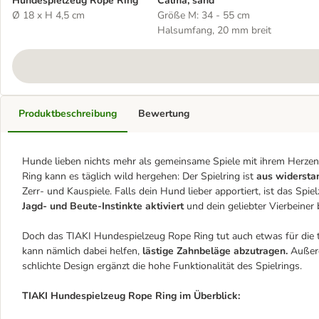
Hundespielzeug Rope Ring
Calma, sand
Ø 18 x H 4,5 cm
Größe M: 34 - 55 cm
Halsumfang, 20 mm breit
Produktbeschreibung
Bewertung
Hunde lieben nichts mehr als gemeinsame Spiele mit ihrem Herz
Ring kann es täglich wild hergehen: Der Spielring ist
aus widersta
Zerr- und Kauspiele. Falls dein Hund lieber apportiert, ist das Sp
Jagd- und Beute-Instinkte
aktiviert
und dein geliebter Vierbeine
Doch das TIAKI Hundespielzeug Rope Ring tut auch etwas für die t
kann nämlich dabei helfen,
lästige Zahnbeläge abzutragen.
Außer
schlichte Design ergänzt die hohe Funktionalität des Spielrings.
TIAKI Hundespielzeug Rope Ring im Überblick: