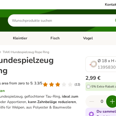
Kontak
Produkte
suchen
Kleintier
Fisch
Vogel
utter & Zubehör
Kategorie-Menü öffnen: Hundefutter & Zubehör
Kategorie-Menü öffnen: Kleintier
Kategorie-Menü öffnen
Ka
TIAKI Hundespielzeug Rope Ring
undespielzeug
Ø 18 x H 
1395830
ng
2,99 €
g area from zero to 5: 3.3/5
(
12
)
-5% Extra-Rabatt a
ten
undespielzeug, geflochtener Tau-Ring,
ideal zum
der Apportieren,
kann Zahnbeläge reduzieren
,
hilfe für Welpen, aus Polyester & Baumwolle
Du sammels