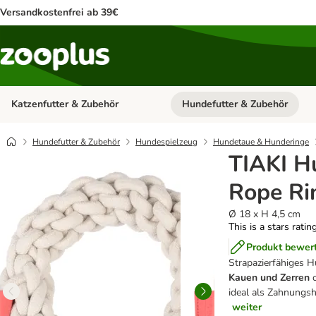
Versandkostenfrei ab 39€
Katzenfutter & Zubehör
Hundefutter & Zubehör
Kategorie-Menü öffnen: Katzenf
Hundefutter & Zubehör
Hundespielzeug
Hundetaue & Hunderinge
TIAKI H
Rope Ri
Ø 18 x H 4,5 cm
This is a stars ratin
Produkt bewer
Strapazierfähiges H
Kauen und Zerren
o
ideal als Zahnungs
weiter