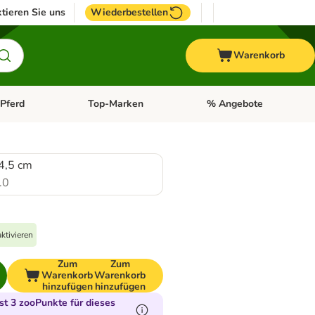
tieren Sie uns
Wiederbestellen
Warenkorb
Pferd
Top-Marken
% Angebote
: Fisch
tegorie-Menü öffnen: Vogel
Kategorie-Menü öffnen: Pferd
Kategorie-Menü öffnen: T
4,5 cm
.0
ktivieren
Zum
Zum
Warenkorb
Warenkorb
hinzufügen
hinzufügen
t 3 zooPunkte für dieses