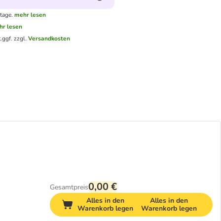
tage.
mehr lesen
hr lesen
.
ggf. zzgl.
Versandkosten
0,00 €
Gesamtpreis
Alles in den
Alles in den
Warenkorb legen
Warenkorb legen