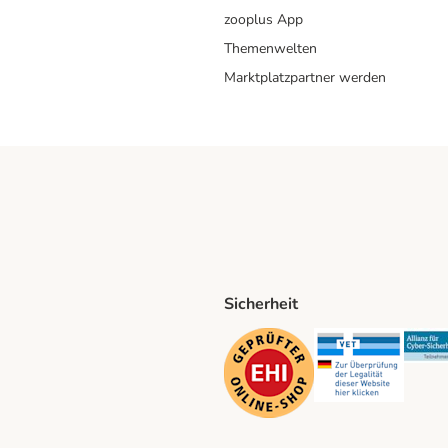
zooplus App
Themenwelten
Marktplatzpartner werden
Sicherheit
ping Method
D Shipping Method
Security
Securit