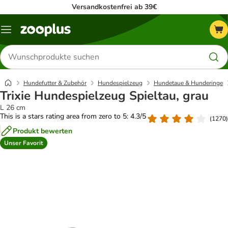
Versandkostenfrei ab 39€
Menü
Produkte
suchen
Hundefutter & Zubehör
Hundespielzeug
Hundetaue & Hunderinge
Trixie Hundespielzeug Spieltau, grau
L 26 cm
This is a stars rating area from zero to 5: 4.3/5
(
1270
)
Produkt bewerten
Unser Favorit