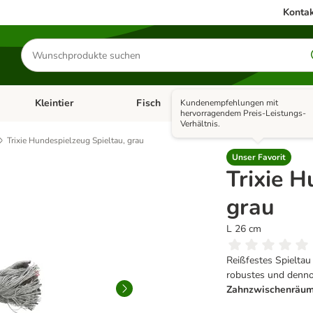
Kontak
Produkte
suchen
Kleintier
Fisch
Vogel
Kundenempfehlungen mit
utter & Zubehör
Kategorie-Menü öffnen: Hundefutter & Zubehör
Kategorie-Menü öffnen: Kleintier
Kategorie-Menü öffnen
Ka
hervorragendem Preis-Leistungs-
Verhältnis.
Trixie Hundespielzeug Spieltau, grau
Unser Favorit
Trixie H
grau
L 26 cm
Reißfestes Spielta
robustes und dennoch
Zahnzwischenräu