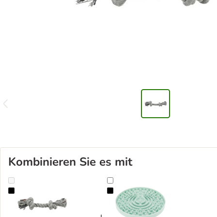
Kombinieren Sie es mit
Trixie Hundespielzeug Spieltau, grau
Trixie Junior Lick'n'Snack Schleckp