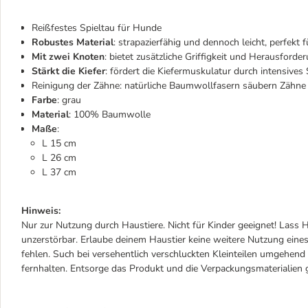
Reißfestes Spieltau für Hunde
Robustes Material
: strapazierfähig und dennoch leicht, perfekt f
Mit zwei Knoten
: bietet zusätzliche Griffigkeit und Herausforde
Stärkt die Kiefer
: fördert die Kiefermuskulatur durch intensives 
Reinigung der Zähne: natürliche Baumwollfasern säubern Zähn
Farbe
: grau
Material
: 100% Baumwolle
Maße
:
L 15 cm
L 26 cm
L 37 cm
Hinweis:
Nur zur Nutzung durch Haustiere. Nicht für Kinder geeignet! Lass H
unzerstörbar. Erlaube deinem Haustier keine weitere Nutzung eines
fehlen. Such bei versehentlich verschluckten Kleinteilen umgehen
fernhalten. Entsorge das Produkt und die Verpackungsmaterialie