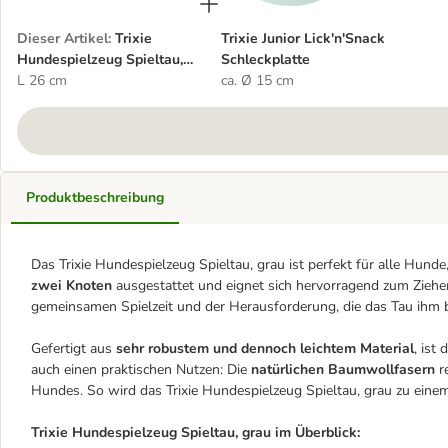
Dieser Artikel
:
Trixie
Trixie Junior Lick'n'Snack
Hundespielzeug Spieltau,
Schleckplatte
grau
L 26 cm
ca. Ø 15 cm
Produktbeschreibung
Das Trixie Hundespielzeug Spieltau, grau ist perfekt für alle Hunde
zwei Knoten
ausgestattet und eignet sich hervorragend zum Ziehe
gemeinsamen Spielzeit und der Herausforderung, die das Tau ihm b
Gefertigt aus
sehr robustem und dennoch leichtem Material
, ist
auch einen praktischen Nutzen: Die
natürlichen Baumwollfasern
r
Hundes. So wird das Trixie Hundespielzeug Spieltau, grau zu einem 
Trixie Hundespielzeug Spieltau, grau im Überblick: