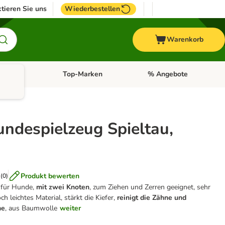
tieren Sie uns
Wiederbestellen
Warenkorb
Pferd
Top-Marken
% Angebote
: Fisch
tegorie-Menü öffnen: Vogel
Kategorie-Menü öffnen: Pferd
Kategorie-Menü öffnen: T
undespielzeug Spieltau,
Produkt bewerten
(
0
)
u für Hunde,
mit zwei Knoten
, zum Ziehen und Zerren geeignet, sehr
 leichtes Material, stärkt die Kiefer,
reinigt die Zähne und
me
, aus Baumwolle
weiter