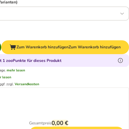
Varianten)
Zum Warenkorb hinzufügen
Zum Warenkorb hinzufügen
 1 zooPunkte für dieses Produkt
age.
mehr lesen
r lesen
ggf. zzgl.
Versandkosten
0,00 €
Gesamtpreis