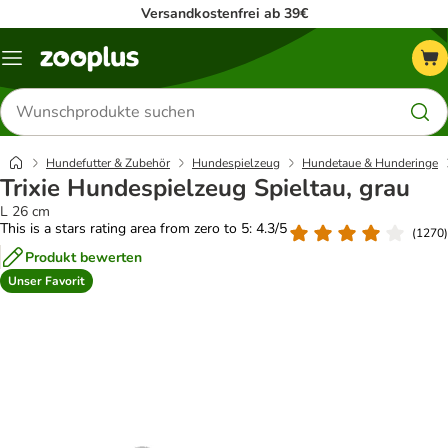
Versandkostenfrei ab 39€
Menü
Produkte
suchen
Hundefutter & Zubehör
Hundespielzeug
Hundetaue & Hunderinge
Trixie Hundespielzeug Spieltau, grau
L 26 cm
This is a stars rating area from zero to 5: 4.3/5
(
1270
)
Produkt bewerten
Unser Favorit