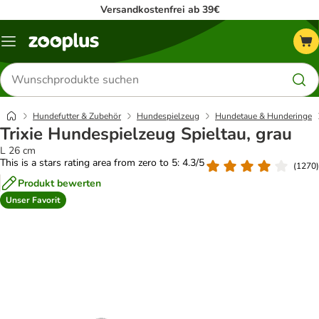
Versandkostenfrei ab 39€
Menü
Produkte
suchen
Hundefutter & Zubehör
Hundespielzeug
Hundetaue & Hunderinge
Trixie Hundespielzeug Spieltau, grau
L 26 cm
This is a stars rating area from zero to 5: 4.3/5
(
1270
)
Produkt bewerten
Unser Favorit