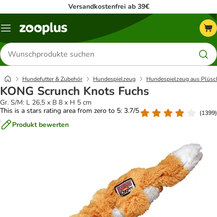
Versandkostenfrei ab 39€
Menü
Produkte
suchen
Hundefutter & Zubehör
Hundespielzeug
Hundespielzeug aus Plüsc
KONG Scrunch Knots Fuchs
Gr. S/M: L 26,5 x B 8 x H 5 cm
This is a stars rating area from zero to 5: 3.7/5
(
1399
)
Produkt bewerten