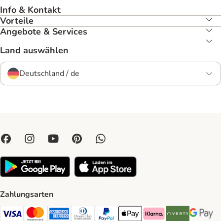
Info & Kontakt
Vorteile
Angebote & Services
Land auswählen
Deutschland / de
Zahlungsarten
Visa Payment Method
Mastercard Payment Method
American Express Payment Method
Diners Club Payment Method
PayPal Payment Method
Apple Pay Payment Method
Klarna Payment Method
Riverty Payment 
Google P