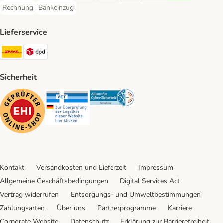
Rechnung
Bankeinzug
Rechnung Payment Method
Bankeinzug Payment Method
Lieferservice
DHL Shipping Method
DPD Shipping Method
Sicherheit
Security
Security
Security
Kontakt
Versandkosten und Lieferzeit
Impressum
Allgemeine Geschäftsbedingungen
Digital Services Act
Vertrag widerrufen
Entsorgungs- und Umweltbestimmungen
Zahlungsarten
Über uns
Partnerprogramme
Karriere
Corporate Website
Datenschutz
Erklärung zur Barrierefreiheit