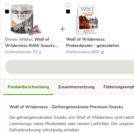
Wolf of Wilderness RAW Snacks (gefriergetrocknet)
Wolf of Wilderness Probierbeutel -
Dieser Artikel
:
Wolf of
Wolf of Wilderness
Wilderness RAW Snacks
Probierbeutel - getreidefrei
(gefriergetrocknet)
Hühnerherzen 70 g
Performance (400 g)
Produktbeschreibung
Zusammensetzung
Fütterungsemp
Wolf of Wilderness - Gefriergetrocknete Premium-Snacks
Die gefriergetrockneten Snacks von Wolf of Wilderness sind natürl
Lammlunge, reiner Rinderleber oder reinem Lachsfilet. Der ursprü
Gefriertrocknung vollständig erhalten.