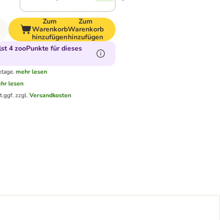
Zum
Zum
Warenkorb
Warenkorb
hinzufügen
hinzufügen
t 4 zooPunkte für dieses
ktage.
mehr lesen
hr lesen
t.
ggf. zzgl.
Versandkosten