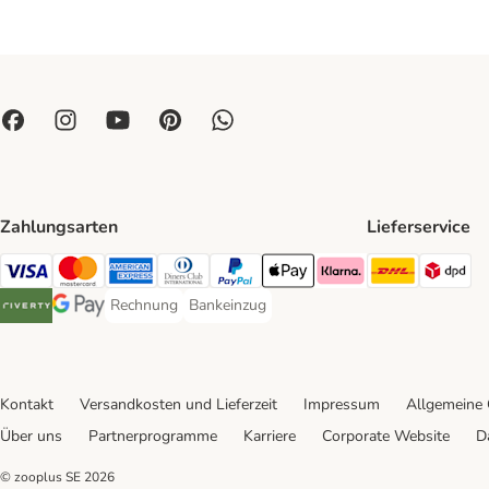
Zahlungsarten
Lieferservice
DHL Ship
DP
Visa Payment Method
Mastercard Payment Method
American Express Payment Method
Diners Club Payment Method
PayPal Payment Method
Apple Pay Payment Method
Klarna Payment Method
Rechnung
Bankeinzug
Rechnung Payment Method
Bankeinzug Payment Method
Riverty Payment Method
Google Pay Payment Method
Kontakt
Versandkosten und Lieferzeit
Impressum
Allgemeine
Über uns
Partnerprogramme
Karriere
Corporate Website
D
© zooplus SE
2026