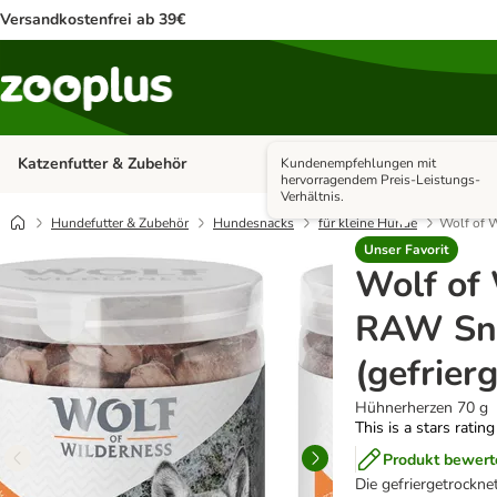
Versandkostenfrei ab 39€
Katzenfutter & Zubehör
Hundefutter & Zubehör
Kundenempfehlungen mit
Kategorie-Menü öffnen: Katzenf
hervorragendem Preis-Leistungs-
Verhältnis.
Hundefutter & Zubehör
Hundesnacks
für kleine Hunde
Wolf of W
Unser Favorit
Wolf of
RAW Sn
(gefrier
Hühnerherzen 70 g
This is a stars ratin
Produkt bewert
Die gefriergetrockn