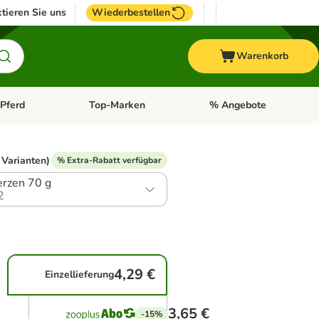
tieren Sie uns
Wiederbestellen
Warenkorb
Pferd
Top-Marken
% Angebote
: Fisch
tegorie-Menü öffnen: Vogel
Kategorie-Menü öffnen: Pferd
Kategorie-Menü öffnen: T
 Varianten)
% Extra-Rabatt verfügbar
rzen 70 g
2
4,29 €
Einzellieferung
3,65 €
-15%