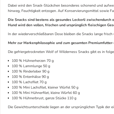
Dabei wird den Snack-Stückchen besonderes schonend und aufwen
hinweg, Feuchtigkeit entzogen. Auf Konservierungsmittel sowie Fa
Die Snacks sind bestens als gesundes Leckerli zwischendurch od
Hund wird den vollen, frischen und ursprünglich fleischigen Ge
In der wiederverschließbaren Dose bleiben die Snacks lange frisch 
Mehr zur Markenphilosophie und zum gesamten Premiumfutter-S
Die gefriergetrockneten Wolf of Wilderness Snacks gibt es in folge
100 % Hühnerherzen 70 g
100 % Lammlunge 50 g
100 % Rinderleber 90 g
100 % Entenhälse 90 g
100 % Lachsfilet 70 g
100 % Mini Lachsfilet, kleiner Würfel 50 g
100 % Mini Hühnerfilet, kleine Würfel 60 g
100 % Hühnerbrust, ganze Stücke 110 g
Die Gewichtsunterschiede liegen an der ursprünglichen Typik der 