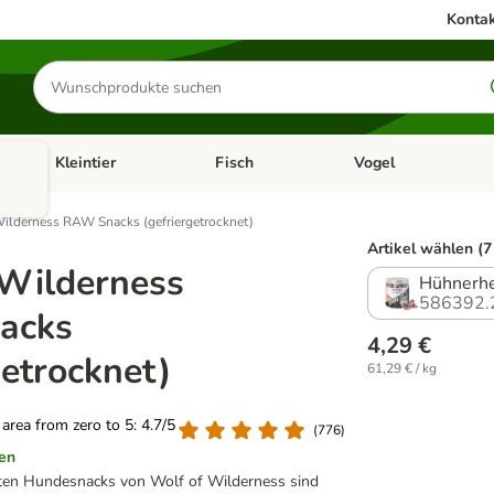
Kontak
Produkte
suchen
Kleintier
Fisch
Vogel
utter & Zubehör
Kategorie-Menü öffnen: Hundefutter & Zubehör
Kategorie-Menü öffnen: Kleintier
Kategorie-Menü öffnen
Ka
ilderness RAW Snacks (gefriergetrocknet)
Artikel wählen (7
 Wilderness
Hühnerhe
586392.
acks
4,29 €
getrocknet)
61,29 € / kg
g area from zero to 5: 4.7/5
(
776
)
en
eten Hundesnacks von Wolf of Wilderness sind