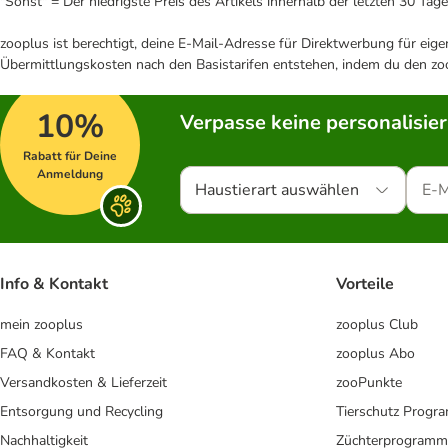
"Sonst" = Der niedrigste Preis des Artikels innerhalb der letzten 30 Tage
zooplus ist berechtigt, deine E-Mail-Adresse für Direktwerbung für eig
Übermittlungskosten nach den Basistarifen entstehen, indem du den zoo
10%
Verpasse keine personalisie
Rabatt für Deine
Anmeldung
Haustierart auswählen
Info & Kontakt
Vorteile
mein zooplus
zooplus Club
FAQ & Kontakt
zooplus Abo
Versandkosten & Lieferzeit
zooPunkte
Entsorgung und Recycling
Tierschutz Progr
Nachhaltigkeit
Züchterprogramm