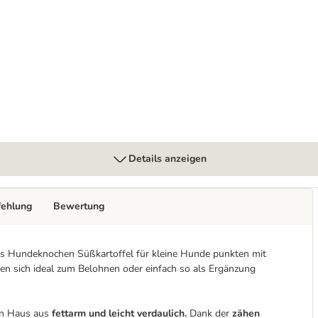
 getreidefrei
Details anzeigen
fehlung
Bewertung
es Hundeknochen Süßkartoffel für kleine Hunde punkten mit
en sich ideal zum Belohnen oder einfach so als Ergänzung
on Haus aus
fettarm und leicht verdaulich.
Dank der
zähen