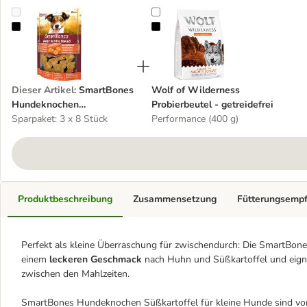
SmartBones Hundeknochen Süßkartoffel für kleine Hunde
Wolf of Wilderness Probierbeutel -
Dieser Artikel
:
SmartBones
Wolf of Wilderness
Hundeknochen
Probierbeutel - getreidefrei
Süßkartoffel für kleine
Sparpaket: 3 x 8 Stück
Performance (400 g)
Hunde
Produktbeschreibung
Zusammensetzung
Fütterungsemp
Perfekt als kleine Überraschung für zwischendurch: Die SmartBon
einem
leckeren Geschmack
nach Huhn und Süßkartoffel
und eign
zwischen den Mahlzeiten.
SmartBones Hundeknochen Süßkartoffel für kleine Hunde sind v