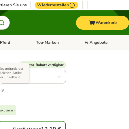
tieren Sie uns
Wiederbestellen
Warenkorb
Pferd
Top-Marken
% Angebote
: Fisch
tegorie-Menü öffnen: Vogel
Kategorie-Menü öffnen: Pferd
Kategorie-Menü öffnen: T
Varianten)
% Extra-Rabatt verfügbar
esamtpreis der
leichen Artikel
 3 x 8 Stück
ei Einzelkauf
.1
aktivieren