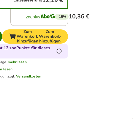
12,19 €
Einzellieferung
10,36 €
-15%
Zum
Zum
Warenkorb
Warenkorb
hinzufügen
hinzufügen
 12 zooPunkte für dieses
tage.
mehr lesen
r lesen
.
ggf. zzgl.
Versandkosten