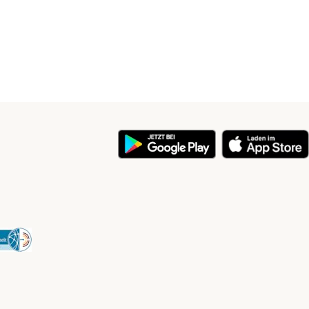
y
Security