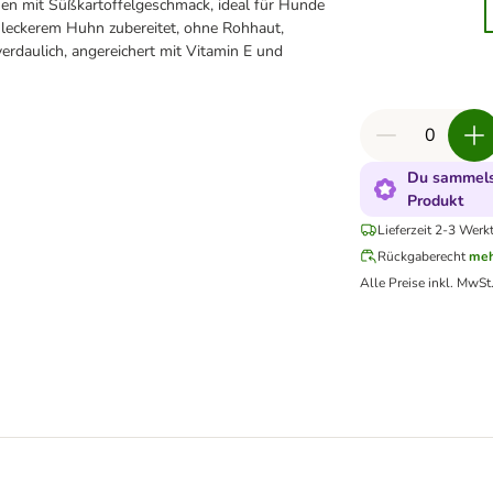
en mit Süßkartoffelgeschmack, ideal für Hunde
t leckerem Huhn zubereitet, ohne Rohhaut,
verdaulich, angereichert mit Vitamin E und
Du sammelst
Produkt
Lieferzeit 2-3 Werk
Rückgaberecht
meh
Alle Preise inkl. MwSt