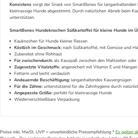
Konsistenz
sorgt der Snack von SmartBones für langanhaltenden 
kleinrassige Hunde abgestimmt. Durch natürlichen Abrieb beim Ka
unterstützen.
SmartBones Hundeknochen Süßkartoffel für kleine Hunde im Üb
Kauknochen für Hunde kleiner Rassen
Köstlich im Geschmack:
nach Süßkartoffel, mit Gemüse und Hä
Zubereitet ohne Rohhaut
Für zwischendurch:
als Kauspaß zwischen den Mahlzeiten oder
Zugesetzte Vitalstoffe:
angereichert mit Vitamin E und Mangan
Fettarm und leicht verdaulich
Andauernde Beschäftigung:
langanhaltendes Kauvergnügen
Für die Zähne:
unterstützend für die Zahnhygiene durch natürli
Angepasste Größe:
perfekt für kleinrassige Hunde
Wiederverschließbare Verpackung
Preise inkl. MwSt. UVP = unverbindliche Preisempfehlung *
Es gelten d