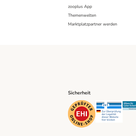
zooplus App
Themenwelten
Marktplatzpartner werden
Sicherheit
ping Method
D Shipping Method
Security
Securit