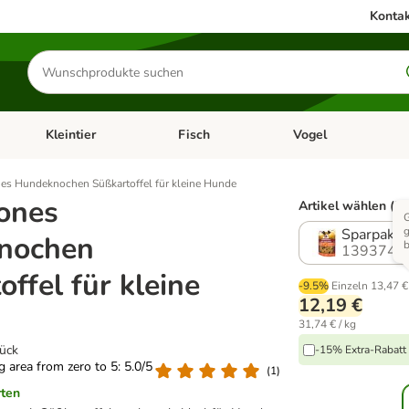
Kontak
Produkte
suchen
Kleintier
Fisch
Vogel
utter & Zubehör
Kategorie-Menü öffnen: Hundefutter & Zubehör
Kategorie-Menü öffnen: Kleintier
Kategorie-Menü öffnen
Ka
es Hundeknochen Süßkartoffel für kleine Hunde
ones
Artikel wählen (2 
G
g
Sparpaket:
nochen
b
1393740
ffel für kleine
-9.5%
Einzeln
13,47 €
12,19 €
31,74 € / kg
tück
-15% Extra-Rabatt 
ng area from zero to 5: 5.0/5
(
1
)
rten