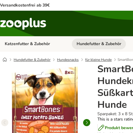
Versandkostenfrei ab 39€
Katzenfutter & Zubehör
Hundefutter & Zubehör
Kategorie-Menü öffnen: Katzenf
Hundefutter & Zubehör
Hundesnacks
für kleine Hunde
SmartBon
SmartB
Hundek
Süßkarto
Hunde
Sparpaket: 3 x 8 S
This is a stars rati
Produkt bewe