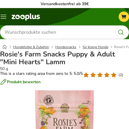
Versandkostenfrei ab 39€
Menü
Produkte
suchen
Hundefutter & Zubehör
Hundesnacks
für kleine Hunde
Rosie's 
Rosie's Farm Snacks Puppy & Adult
"Mini Hearts" Lamm
50 g
This is a stars rating area from zero to 5: 5.0/5
(
2
)
Produkt bewerten