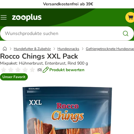
Versandkostenfrei ab 39€
Menü
Produkte
suchen
Hundefutter & Zubehör
Hundesnacks
Gefriergetrocknete Hundesna
Rocco Chings XXL Pack
Mixpaket: Hühnerbrust, Entenbrust, Rind 900 g
Produkt bewerten
(
0
)
Unser Favorit