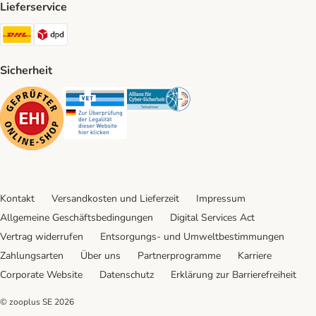
Lieferservice
DHL Shipping Method
DPD Shipping Method
Sicherheit
Security
Security
Security
Kontakt
Versandkosten und Lieferzeit
Impressum
Allgemeine Geschäftsbedingungen
Digital Services Act
Vertrag widerrufen
Entsorgungs- und Umweltbestimmungen
Zahlungsarten
Über uns
Partnerprogramme
Karriere
Corporate Website
Datenschutz
Erklärung zur Barrierefreiheit
© zooplus SE
2026