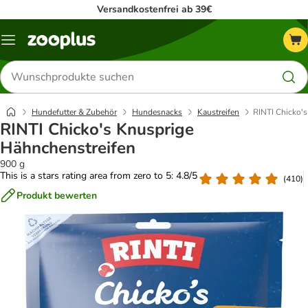
Versandkostenfrei ab 39€
Menü
Produkte
suchen
Hundefutter & Zubehör
Hundesnacks
Kaustreifen
RINTI Chicko'
RINTI Chicko's Knusprige
Hähnchenstreifen
900 g
This is a stars rating area from zero to 5: 4.8/5
(
410
)
Produkt bewerten