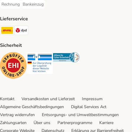
Rechnung
Bankeinzug
Rechnung Payment Method
Bankeinzug Payment Method
Lieferservice
DHL Shipping Method
DPD Shipping Method
Sicherheit
Security
Security
Security
Kontakt
Versandkosten und Lieferzeit
Impressum
Allgemeine Geschäftsbedingungen
Digital Services Act
Vertrag widerrufen
Entsorgungs- und Umweltbestimmungen
Zahlungsarten
Über uns
Partnerprogramme
Karriere
Corporate Website
Datenschutz
Erklärung zur Barrierefreiheit