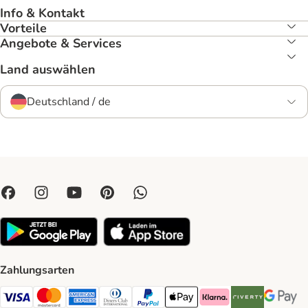
Info & Kontakt
Vorteile
Angebote & Services
Land auswählen
Deutschland / de
Zahlungsarten
Visa Payment Method
Mastercard Payment Method
American Express Payment Method
Diners Club Payment Method
PayPal Payment Method
Apple Pay Payment Method
Klarna Payment Method
Riverty Payment 
Google P