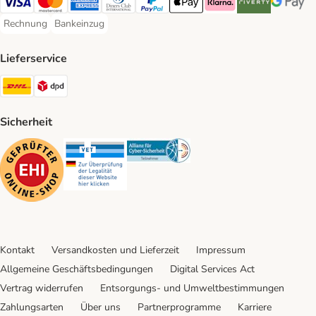
Visa Payment Method
Mastercard Payment Method
American Express Payment Method
Diners Club Payment Method
PayPal Payment Method
Apple Pay Payment Method
Klarna Payment Method
Riverty Payment 
Google P
Rechnung
Bankeinzug
Rechnung Payment Method
Bankeinzug Payment Method
Lieferservice
DHL Shipping Method
DPD Shipping Method
Sicherheit
Security
Security
Security
Kontakt
Versandkosten und Lieferzeit
Impressum
Allgemeine Geschäftsbedingungen
Digital Services Act
Vertrag widerrufen
Entsorgungs- und Umweltbestimmungen
Zahlungsarten
Über uns
Partnerprogramme
Karriere