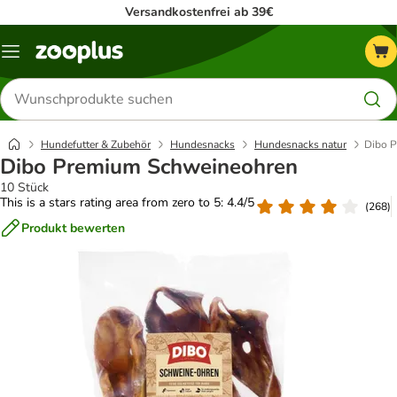
Versandkostenfrei ab 39€
Menü
Produkte
suchen
Hundefutter & Zubehör
Hundesnacks
Hundesnacks natur
Dibo 
Dibo Premium Schweineohren
10 Stück
This is a stars rating area from zero to 5: 4.4/5
(
268
)
Produkt bewerten