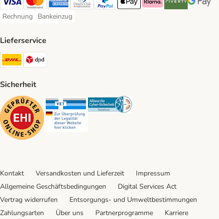
Visa Payment Method
Mastercard Payment Method
American Express Payment Method
Diners Club Payment Method
PayPal Payment Method
Apple Pay Payment Method
Klarna Payment Method
Riverty Payment 
Google P
Rechnung
Bankeinzug
Rechnung Payment Method
Bankeinzug Payment Method
Lieferservice
DHL Shipping Method
DPD Shipping Method
Sicherheit
Security
Security
Security
Kontakt
Versandkosten und Lieferzeit
Impressum
Allgemeine Geschäftsbedingungen
Digital Services Act
Vertrag widerrufen
Entsorgungs- und Umweltbestimmungen
Zahlungsarten
Über uns
Partnerprogramme
Karriere