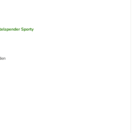
elspender Sporty
den