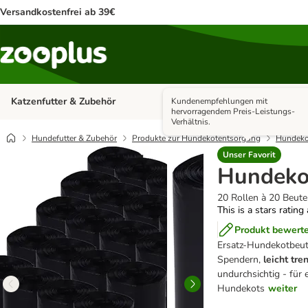
Versandkostenfrei ab 39€
Katzenfutter & Zubehör
Hundefutter & Zubehör
Kundenempfehlungen mit
Kategorie-Menü öffnen: Katzenf
hervorragendem Preis-Leistungs-
Verhältnis.
Hundefutter & Zubehör
Produkte zur Hundekotentsorgung
Hundeko
Unser Favorit
Hundeko
20 Rollen à 20 Beute
This is a stars rating
Produkt bewert
Ersatz-Hundekotbeut
Spendern,
leicht tre
undurchsichtig - für 
Hundekots
weiter