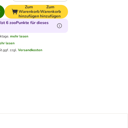
Zum
Zum
Warenkorb
Warenkorb
hinzufügen
hinzufügen
st 6 zooPunkte für dieses
ktage.
mehr lesen
hr lesen
t.
ggf. zzgl.
Versandkosten