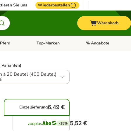
tieren Sie uns
Wiederbestellen
Warenkorb
Pferd
Top-Marken
% Angebote
: Fisch
tegorie-Menü öffnen: Vogel
Kategorie-Menü öffnen: Pferd
Kategorie-Menü öffnen: T
 Varianten)
n à 20 Beutel (400 Beutel)
6
6,49 €
Einzellieferung
5,52 €
-15%