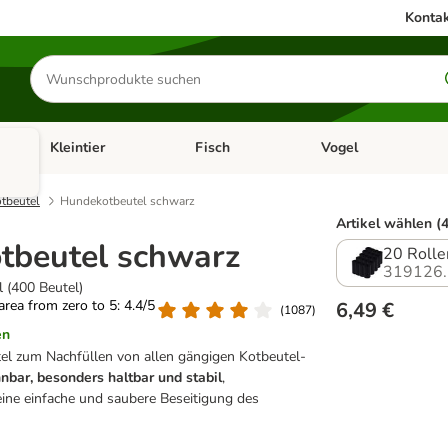
Kontak
Produkte
suchen
Kleintier
Fisch
Vogel
utter & Zubehör
Kategorie-Menü öffnen: Hundefutter & Zubehör
Kategorie-Menü öffnen: Kleintier
Kategorie-Menü öffnen
Ka
tbeutel
Hundekotbeutel schwarz
Artikel wählen (4
tbeutel schwarz
20 Rolle
319126.
l (400 Beutel)
 area from zero to 5: 4.4/5
6,49 €
(
1087
)
en
el zum Nachfüllen von allen gängigen Kotbeutel-
nnbar, besonders haltbar und stabil
,
eine einfache und saubere Beseitigung des