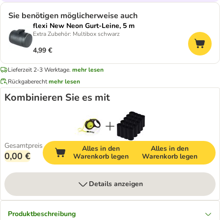
Sie benötigen möglicherweise auch
flexi New Neon Gurt-Leine, 5 m
Extra Zubehör: Multibox schwarz
4,99 €
Lieferzeit 2-3 Werktage.
mehr lesen
Rückgaberecht
mehr lesen
Kombinieren Sie es mit
Gesamtpreis
Alles in den
Alles in den
0,00 €
Warenkorb legen
Warenkorb legen
Details anzeigen
Produktbeschreibung