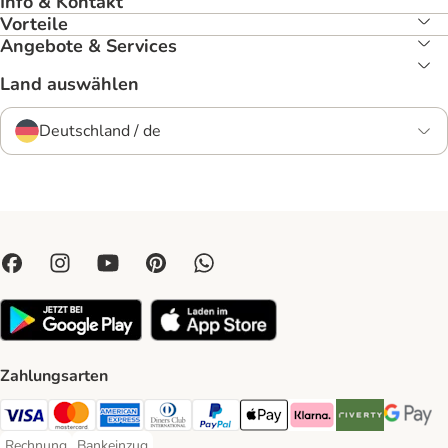
Info & Kontakt
Vorteile
Angebote & Services
Land auswählen
Deutschland / de
Zahlungsarten
Visa Payment Method
Mastercard Payment Method
American Express Payment Method
Diners Club Payment Method
PayPal Payment Method
Apple Pay Payment Method
Klarna Payment Method
Riverty Payment 
Google P
Rechnung
Bankeinzug