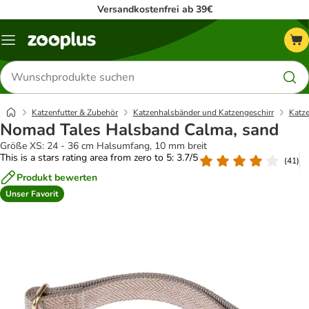
Versandkostenfrei ab 39€
Menü
Produkte
suchen
Katzenfutter & Zubehör
Katzenhalsbänder und Katzengeschirr
Katz
Nomad Tales Halsband Calma, sand
Größe XS: 24 - 36 cm Halsumfang, 10 mm breit
This is a stars rating area from zero to 5: 3.7/5
(
41
)
Produkt bewerten
Unser Favorit