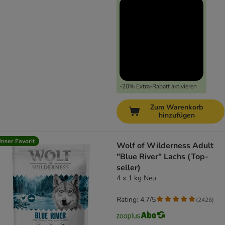
-20% Extra-Rabatt aktivieren
Zum Warenkorb
hinzufügen
nser Favorit
Wolf of Wilderness Adult
"Blue River" Lachs (Top-
seller)
4 x 1 kg Neu
Rating: 4.7/5
(
2426
)