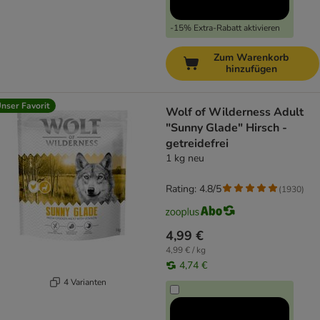
-15% Extra-Rabatt aktivieren
Zum Warenkorb
hinzufügen
nser Favorit
Wolf of Wilderness Adult
"Sunny Glade" Hirsch -
getreidefrei
1 kg neu
Rating: 4.8/5
(
1930
)
4,99 €
4,99 € / kg
4,74 €
4 Varianten