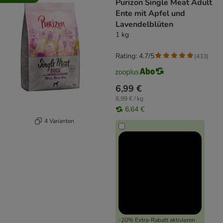
Purizon Single Meat Adult
Ente mit Apfel und
Lavendelblüten
1 kg
Rating: 4.7/5
(
433
)
6,99 €
6,99 € / kg
6,64 €
4 Varianten
-20% Extra-Rabatt aktivieren