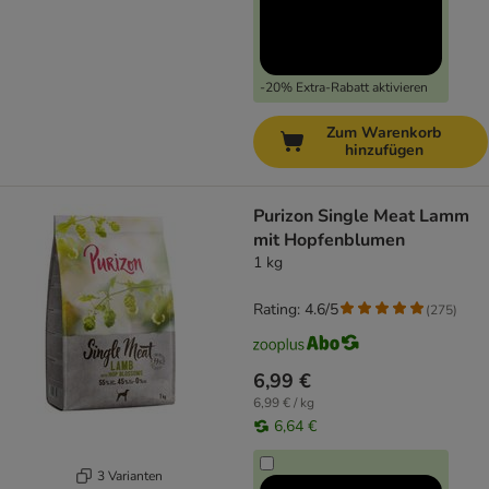
-20% Extra-Rabatt aktivieren
Zum Warenkorb
hinzufügen
Purizon Single Meat Lamm
mit Hopfenblumen
1 kg
Rating: 4.6/5
(
275
)
6,99 €
6,99 € / kg
6,64 €
3 Varianten