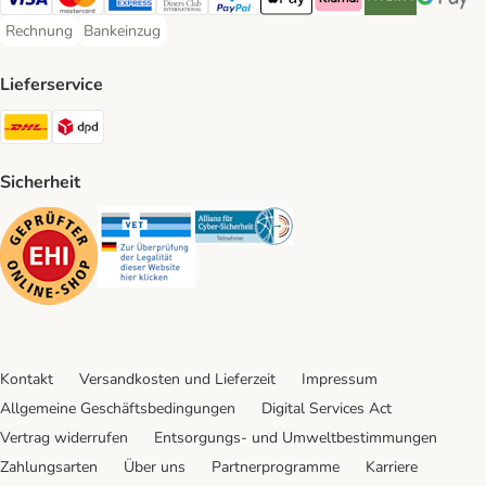
Visa Payment Method
Mastercard Payment Method
American Express Payment Method
Diners Club Payment Method
PayPal Payment Method
Apple Pay Payment Method
Klarna Payment Method
Riverty Payment 
Google P
Rechnung
Bankeinzug
Rechnung Payment Method
Bankeinzug Payment Method
Lieferservice
DHL Shipping Method
DPD Shipping Method
Sicherheit
Security
Security
Security
Kontakt
Versandkosten und Lieferzeit
Impressum
Allgemeine Geschäftsbedingungen
Digital Services Act
Vertrag widerrufen
Entsorgungs- und Umweltbestimmungen
Zahlungsarten
Über uns
Partnerprogramme
Karriere