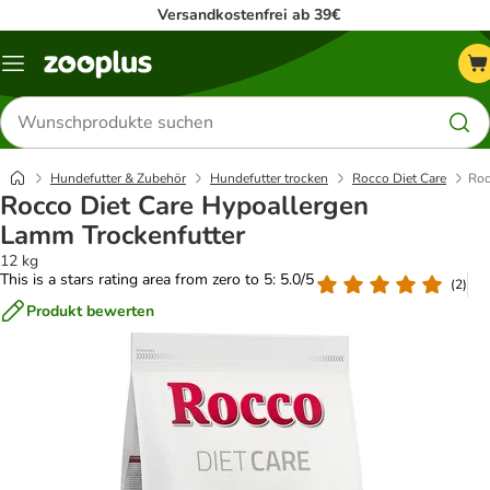
Versandkostenfrei ab 39€
Menü
Produkte
suchen
Hundefutter & Zubehör
Hundefutter trocken
Rocco Diet Care
Roc
Rocco Diet Care Hypoallergen
Lamm Trockenfutter
12 kg
This is a stars rating area from zero to 5: 5.0/5
(
2
)
Produkt bewerten