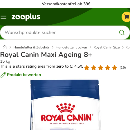
Versandkostenfrei ab 39€
Menü
Produkte
suchen
Hundefutter & Zubehör
Hundefutter trocken
Royal Canin Size
Ro
Royal Canin Maxi Ageing 8+
15 kg
This is a stars rating area from zero to 5: 4.5/5
(
19
)
Produkt bewerten