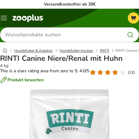
Versandkostenfrei ab 39€
Menü
Produkte
suchen
Hundefutter & Zubehör
Hundefutter trocken
RINTI
RINTI Canine 
RINTI Canine Niere/Renal mit Huhn
4 kg
This is a stars rating area from zero to 5: 4.0/5
(
12
)
Produkt bewerten