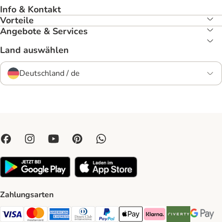
Info & Kontakt
Vorteile
Angebote & Services
Land auswählen
Deutschland / de
Zahlungsarten
Visa Payment Method
Mastercard Payment Method
American Express Payment Method
Diners Club Payment Method
PayPal Payment Method
Apple Pay Payment Method
Klarna Payment Method
Riverty Payment 
Google P