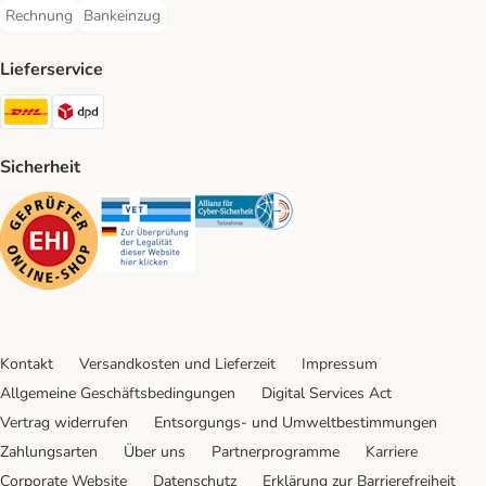
Rechnung
Bankeinzug
Rechnung Payment Method
Bankeinzug Payment Method
Lieferservice
DHL Shipping Method
DPD Shipping Method
Sicherheit
Security
Security
Security
Kontakt
Versandkosten und Lieferzeit
Impressum
Allgemeine Geschäftsbedingungen
Digital Services Act
Vertrag widerrufen
Entsorgungs- und Umweltbestimmungen
Zahlungsarten
Über uns
Partnerprogramme
Karriere
Corporate Website
Datenschutz
Erklärung zur Barrierefreiheit