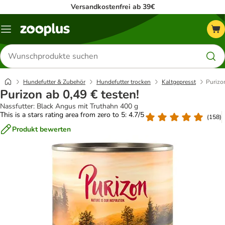
Versandkostenfrei ab 39€
Menü
Produkte
suchen
Hundefutter & Zubehör
Hundefutter trocken
Kaltgepresst
Purizon
Purizon ab 0,49 € testen!
Nassfutter: Black Angus mit Truthahn 400 g
This is a stars rating area from zero to 5: 4.7/5
(
158
)
Produkt bewerten