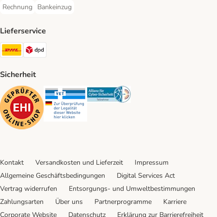
Rechnung
Bankeinzug
Rechnung Payment Method
Bankeinzug Payment Method
Lieferservice
DHL Shipping Method
DPD Shipping Method
Sicherheit
Security
Security
Security
Kontakt
Versandkosten und Lieferzeit
Impressum
Allgemeine Geschäftsbedingungen
Digital Services Act
Vertrag widerrufen
Entsorgungs- und Umweltbestimmungen
Zahlungsarten
Über uns
Partnerprogramme
Karriere
Corporate Website
Datenschutz
Erklärung zur Barrierefreiheit