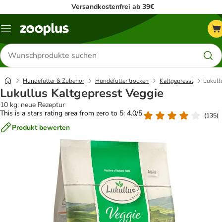
Versandkostenfrei ab 39€
Menü
Produkte
suchen
Hundefutter & Zubehör
Hundefutter trocken
Kaltgepresst
Lukull
Lukullus Kaltgepresst Veggie
10 kg: neue Rezeptur
This is a stars rating area from zero to 5: 4.0/5
(
135
)
Produkt bewerten