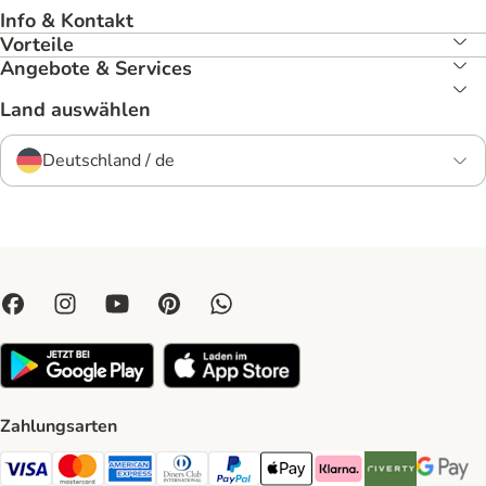
Info & Kontakt
Vorteile
Angebote & Services
Land auswählen
Deutschland / de
Zahlungsarten
Visa Payment Method
Mastercard Payment Method
American Express Payment Method
Diners Club Payment Method
PayPal Payment Method
Apple Pay Payment Method
Klarna Payment Method
Riverty Payment 
Google P