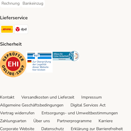
Rechnung
Bankeinzug
Rechnung Payment Method
Bankeinzug Payment Method
Lieferservice
DHL Shipping Method
DPD Shipping Method
Sicherheit
Security
Security
Security
Kontakt
Versandkosten und Lieferzeit
Impressum
Allgemeine Geschäftsbedingungen
Digital Services Act
Vertrag widerrufen
Entsorgungs- und Umweltbestimmungen
Zahlungsarten
Über uns
Partnerprogramme
Karriere
Corporate Website
Datenschutz
Erklärung zur Barrierefreiheit