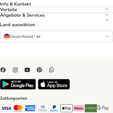
Info & Kontakt
Vorteile
Angebote & Services
Land auswählen
Deutschland / de
Zahlungsarten
Visa Payment Method
Mastercard Payment Method
American Express Payment Method
Diners Club Payment Method
PayPal Payment Method
Apple Pay Payment Method
Klarna Payment Method
Riverty Payment 
Google P