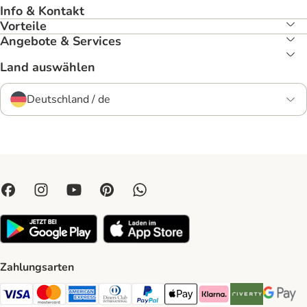
Info & Kontakt
Vorteile
Angebote & Services
Land auswählen
Deutschland / de
Zahlungsarten
Visa Payment Method
Mastercard Payment Method
American Express Payment Method
Diners Club Payment Method
PayPal Payment Method
Apple Pay Payment Method
Klarna Payment Method
Riverty Payment 
Google P