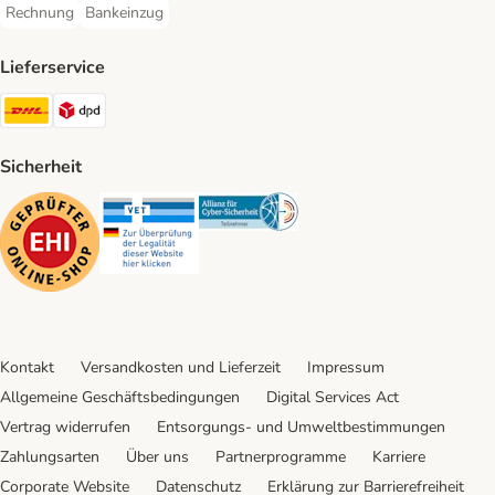
Rechnung
Bankeinzug
Rechnung Payment Method
Bankeinzug Payment Method
Lieferservice
DHL Shipping Method
DPD Shipping Method
Sicherheit
Security
Security
Security
Kontakt
Versandkosten und Lieferzeit
Impressum
Allgemeine Geschäftsbedingungen
Digital Services Act
Vertrag widerrufen
Entsorgungs- und Umweltbestimmungen
Zahlungsarten
Über uns
Partnerprogramme
Karriere
Corporate Website
Datenschutz
Erklärung zur Barrierefreiheit