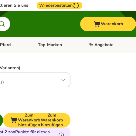
tieren Sie uns
Wiederbestellen
Warenkorb
Pferd
Top-Marken
% Angebote
: Fisch
tegorie-Menü öffnen: Vogel
Kategorie-Menü öffnen: Pferd
Kategorie-Menü öffnen: T
 Varianten)
.0
Zum
Zum
Warenkorb
Warenkorb
hinzufügen
hinzufügen
t 2 zooPunkte für dieses