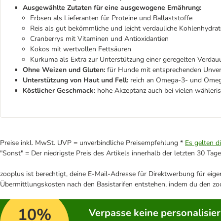
Ausgewählte Zutaten für eine ausgewogene Ernährung:
Erbsen als Lieferanten für Proteine und Ballaststoffe
Reis als gut bekömmliche und leicht verdauliche Kohlenhydrat
Cranberrys mit Vitaminen und Antioxidantien
Kokos mit wertvollen Fettsäuren
Kurkuma als Extra zur Unterstützung einer geregelten Verda
Ohne Weizen und Gluten:
für Hunde mit entsprechenden Unvert
Unterstützung von Haut und Fell:
reich an Omega-3- und Omeg
Köstlicher Geschmack:
hohe Akzeptanz auch bei vielen wähler
Preise inkl. MwSt. UVP = unverbindliche Preisempfehlung *
Es gelten d
"Sonst" = Der niedrigste Preis des Artikels innerhalb der letzten 30 Tage
zooplus ist berechtigt, deine E-Mail-Adresse für Direktwerbung für eig
Übermittlungskosten nach den Basistarifen entstehen, indem du den zoo
10%
Verpasse keine personalisie