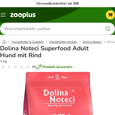
Versandkostenfrei ab 39€
Menü
Produkte
suchen
Hundefutter & Zubehör
Hundefutter trocken
Dolina Noteci
Dolin
Dolina Noteci Superfood Adult
Hund mit Rind
1 kg
Produkt bewerten
(
0
)