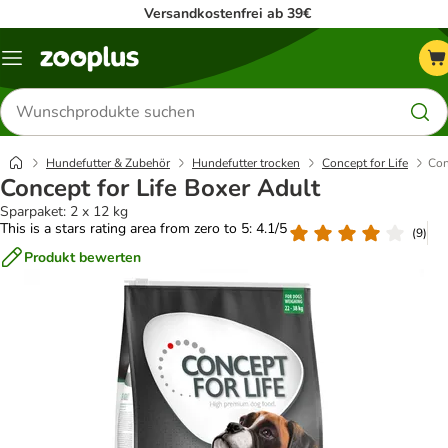
Versandkostenfrei ab 39€
Menü
Produkte
suchen
Hundefutter & Zubehör
Hundefutter trocken
Concept for Life
Con
Concept for Life Boxer Adult
Sparpaket: 2 x 12 kg
This is a stars rating area from zero to 5: 4.1/5
(
9
)
Produkt bewerten