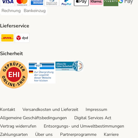
Visa Payment Method
Mastercard Payment Method
American Express Payment Method
Diners Club Payment Method
PayPal Payment Method
Apple Pay Payment Method
Klarna Payment Method
Riverty Payment 
Google P
Rechnung
Bankeinzug
Rechnung Payment Method
Bankeinzug Payment Method
Lieferservice
DHL Shipping Method
DPD Shipping Method
Sicherheit
Security
Security
Security
Kontakt
Versandkosten und Lieferzeit
Impressum
Allgemeine Geschäftsbedingungen
Digital Services Act
Vertrag widerrufen
Entsorgungs- und Umweltbestimmungen
Zahlungsarten
Über uns
Partnerprogramme
Karriere