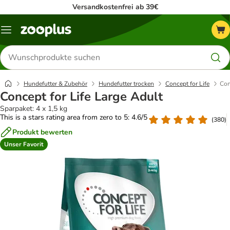
Versandkostenfrei ab 39€
Menü
Produkte
suchen
Hundefutter & Zubehör
Hundefutter trocken
Concept for Life
Con
Concept for Life Large Adult
Sparpaket: 4 x 1,5 kg
This is a stars rating area from zero to 5: 4.6/5
(
380
)
Produkt bewerten
Unser Favorit