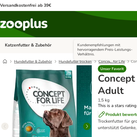
Versandkostenfrei ab 39€
Katzenfutter & Zubehör
Hundefutter & Zubehör
Kundenempfehlungen mit
Kategorie-Menü öffnen: Katzenf
hervorragendem Preis-Leistungs-
Verhältnis.
Hundefutter & Zubehör
Hundefutter trocken
Concept for Life
Con
Unser Favorit
Concept 
Adult
1,5 kg
This is a stars ratin
Produkt bewert
Trockenfutter für 
unterstützt Gelenke