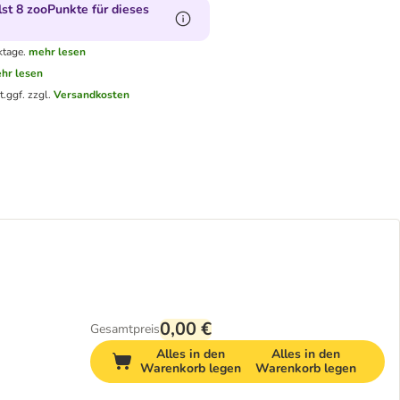
t 8 zooPunkte für dieses
ktage.
mehr lesen
hr lesen
t.
ggf. zzgl.
Versandkosten
0,00 €
Gesamtpreis
Alles in den
Alles in den
Warenkorb legen
Warenkorb legen