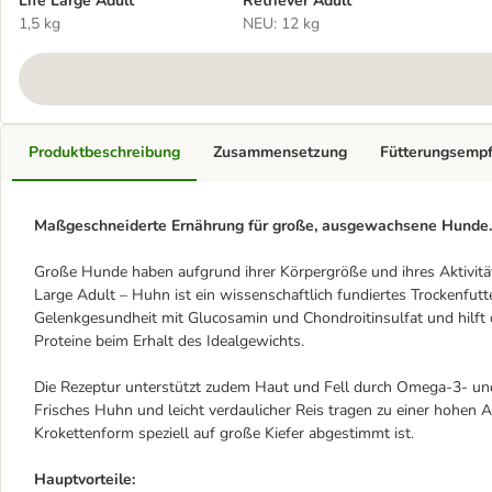
Life Large Adult
Retriever Adult
1,5 kg
NEU: 12 kg
Produktbeschreibung
Zusammensetzung
Fütterungsemp
Maßgeschneiderte Ernährung für große, ausgewachsene Hunde.
Große Hunde haben aufgrund ihrer Körpergröße und ihres Aktivitä
Large Adult – Huhn ist ein wissenschaftlich fundiertes Trockenfut
Gelenkgesundheit mit Glucosamin und Chondroitinsulfat und hilf
Proteine beim Erhalt des Idealgewichts.
Die Rezeptur unterstützt zudem Haut und Fell durch Omega-3- 
Frisches Huhn und leicht verdaulicher Reis tragen zu einer hohen A
Krokettenform speziell auf große Kiefer abgestimmt ist.
Hauptvorteile: