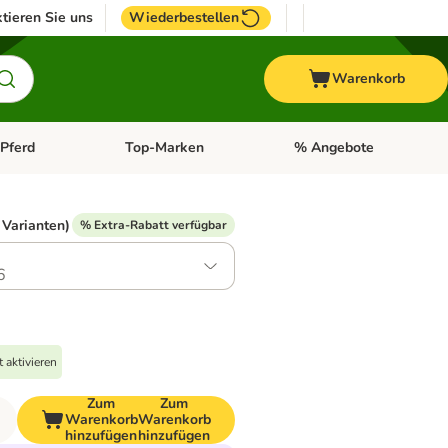
tieren Sie uns
Wiederbestellen
Warenkorb
Pferd
Top-Marken
% Angebote
: Fisch
tegorie-Menü öffnen: Vogel
Kategorie-Menü öffnen: Pferd
Kategorie-Menü öffnen: T
 Varianten)
% Extra-Rabatt verfügbar
6
 aktivieren
Zum
Zum
Warenkorb
Warenkorb
hinzufügen
hinzufügen