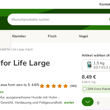
Kontak
Produkte
suchen
Kleintier
Fisch
Vogel
utter & Zubehör
Kategorie-Menü öffnen: Hundefutter & Zubehör
Kategorie-Menü öffnen: Kleintier
Kategorie-Menü öffnen
Ka
cept for Life Large Adult
Artikel wählen (4
for Life Large
1,5 kg
497453.
8,49 €
5,66 € / kg
g area from zero to 5: 4.6/5
(
380
)
-20% Extra-Rabatt
en
große, ausgewachsene Hunde mit Huhn –
, Gewicht, Verdauung und Fellgesundheit.
weiter