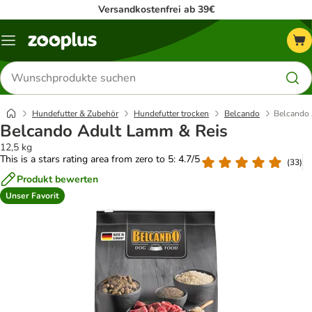
Versandkostenfrei ab 39€
Menü
Produkte
suchen
Hundefutter & Zubehör
Hundefutter trocken
Belcando
Belcando 
Belcando Adult Lamm & Reis
12,5 kg
This is a stars rating area from zero to 5: 4.7/5
(
33
)
Produkt bewerten
Unser Favorit