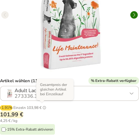
Artikel wählen (11 Varianten)
% Extra-Rabatt verfügbar
Gesamtpreis der
gleichen Artikel
Adult Lachs & Reis Large
bei Einzelkauf
273336.3
-1.91%
Einzeln
103,98 €
101,99 €
4,25 € / kg
-15% Extra-Rabatt aktivieren