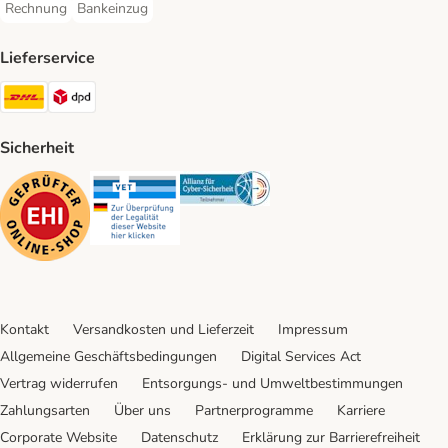
Rechnung
Bankeinzug
Rechnung Payment Method
Bankeinzug Payment Method
Lieferservice
DHL Shipping Method
DPD Shipping Method
Sicherheit
Security
Security
Security
Kontakt
Versandkosten und Lieferzeit
Impressum
Allgemeine Geschäftsbedingungen
Digital Services Act
Vertrag widerrufen
Entsorgungs- und Umweltbestimmungen
Zahlungsarten
Über uns
Partnerprogramme
Karriere
Corporate Website
Datenschutz
Erklärung zur Barrierefreiheit