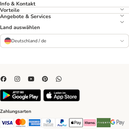
Info & Kontakt
Vorteile
Angebote & Services
Land auswählen
Deutschland / de
Zahlungsarten
Visa Payment Method
Mastercard Payment Method
American Express Payment Method
Diners Club Payment Method
PayPal Payment Method
Apple Pay Payment Method
Klarna Payment Method
Riverty Payment 
Google P