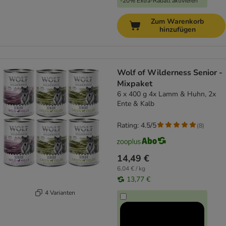
-20% Extra-Rabatt aktivieren
Zum Warenkorb
hinzufügen
Wolf of Wilderness Senior -
Mixpaket
6 x 400 g 4x Lamm & Huhn, 2x
Ente & Kalb
Rating: 4.5/5
(
8
)
14,49 €
6,04 € / kg
13,77 €
4 Varianten