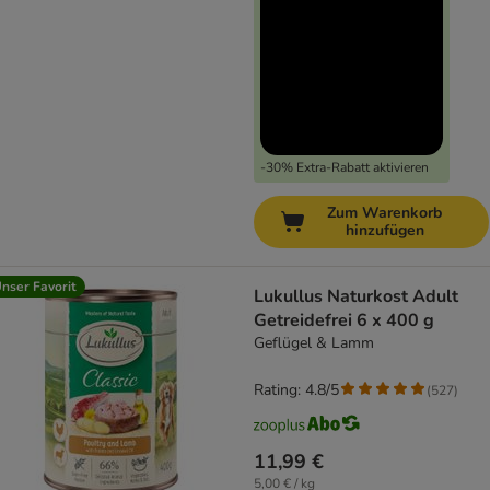
-30% Extra-Rabatt aktivieren
Zum Warenkorb
hinzufügen
nser Favorit
Lukullus Naturkost Adult
Getreidefrei 6 x 400 g
Geflügel & Lamm
Rating: 4.8/5
(
527
)
11,99 €
5,00 € / kg