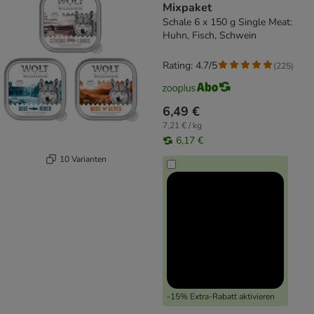
Mixpaket
Schale 6 x 150 g Single Meat:
Huhn, Fisch, Schwein
Rating: 4.7/5
(
225
)
6,49 €
7,21 € / kg
6,17 €
10 Varianten
-15% Extra-Rabatt aktivieren