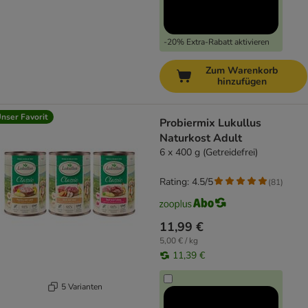
-20% Extra-Rabatt aktivieren
Zum Warenkorb
hinzufügen
nser Favorit
Probiermix Lukullus
Naturkost Adult
6 x 400 g (Getreidefrei)
Rating: 4.5/5
(
81
)
11,99 €
5,00 € / kg
11,39 €
5 Varianten