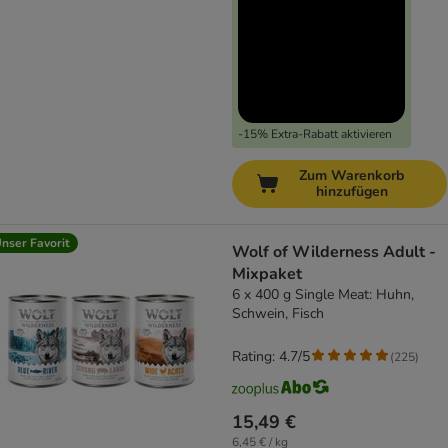
-15% Extra-Rabatt aktivieren
Zum Warenkorb
hinzufügen
nser Favorit
Wolf of Wilderness Adult -
Mixpaket
6 x 400 g Single Meat: Huhn,
Schwein, Fisch
Rating: 4.7/5
(
225
)
15,49 €
6,45 € / kg