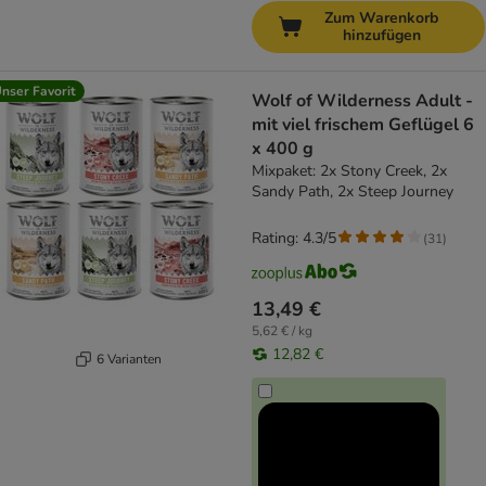
Zum Warenkorb
hinzufügen
nser Favorit
Wolf of Wilderness Adult -
mit viel frischem Geflügel 6
x 400 g
Mixpaket: 2x Stony Creek, 2x
Sandy Path, 2x Steep Journey
Rating: 4.3/5
(
31
)
13,49 €
5,62 € / kg
12,82 €
6 Varianten