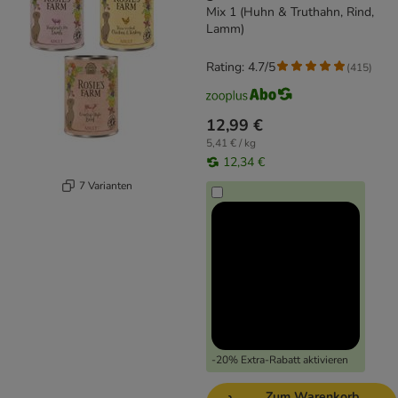
Mix 1 (Huhn & Truthahn, Rind,
Lamm)
Rating: 4.7/5
(
415
)
12,99 €
5,41 € / kg
12,34 €
7 Varianten
-20% Extra-Rabatt aktivieren
Zum Warenkorb