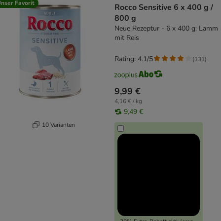
nser Favorit
Rocco Sensitive 6 x 400 g /
800 g
Neue Rezeptur - 6 x 400 g: Lamm
mit Reis
Rating: 4.1/5
(
131
)
9,99 €
4,16 € / kg
9,49 €
10 Varianten