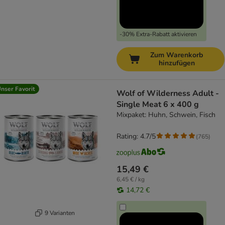
-30% Extra-Rabatt aktivieren
Zum Warenkorb
hinzufügen
nser Favorit
Wolf of Wilderness Adult -
Single Meat 6 x 400 g
Mixpaket: Huhn, Schwein, Fisch
Rating: 4.7/5
(
765
)
15,49 €
6,45 € / kg
14,72 €
9 Varianten