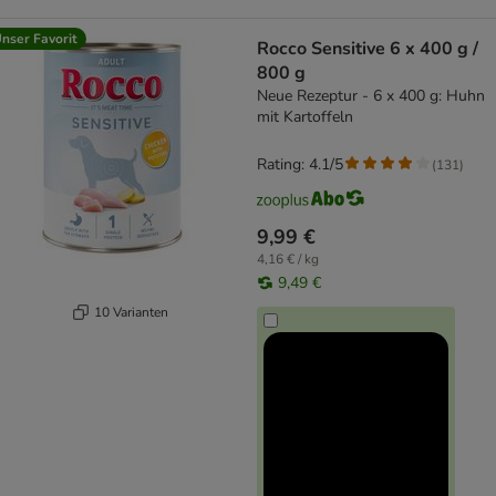
nser Favorit
Rocco Sensitive 6 x 400 g /
800 g
Neue Rezeptur - 6 x 400 g: Huhn
mit Kartoffeln
Rating: 4.1/5
(
131
)
9,99 €
4,16 € / kg
9,49 €
10 Varianten