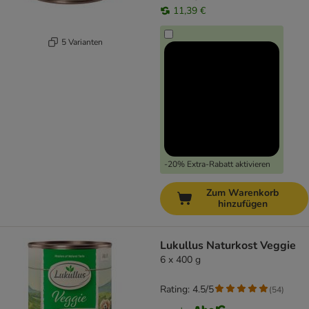
11,39 €
5 Varianten
-20% Extra-Rabatt aktivieren
Zum Warenkorb
hinzufügen
Lukullus Naturkost Veggie
6 x 400 g
Rating: 4.5/5
(
54
)