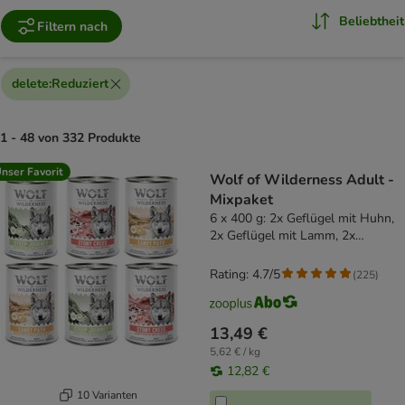
Beliebtheit
Filtern nach
delete
:
Reduziert
1 - 48 von 332 Produkte
product items have been changed
nser Favorit
Wolf of Wilderness Adult -
Mixpaket
6 x 400 g: 2x Geflügel mit Huhn,
2x Geflügel mit Lamm, 2x
Geflügel mit Rind
Rating: 4.7/5
(
225
)
13,49 €
5,62 € / kg
12,82 €
10 Varianten