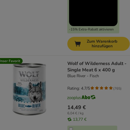
-15% Extra-Rabatt aktivieren
Zum Warenkorb
hinzufügen
nser Favorit
Wolf of Wilderness Adult -
Single Meat 6 x 400 g
Blue River - Fisch
Rating: 4.7/5
(
765
)
14,49 €
6,04 € / kg
13,77 €