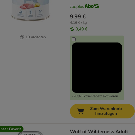
9,99 €
4,16 € / kg
9,49 €
10 Varianten
-20% Extra-Rabatt aktivieren
Zum Warenkorb
hinzufügen
nser Favorit
Wolf of Wilderness Adult -