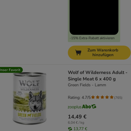
-15% Extra-Rabatt aktivieren
Zum Warenkorb
hinzufügen
nser Favorit
Wolf of Wilderness Adult -
Single Meat 6 x 400 g
Green Fields - Lamm
Rating: 4.7/5
(
765
)
14,49 €
6,04 € / kg
13,77 €