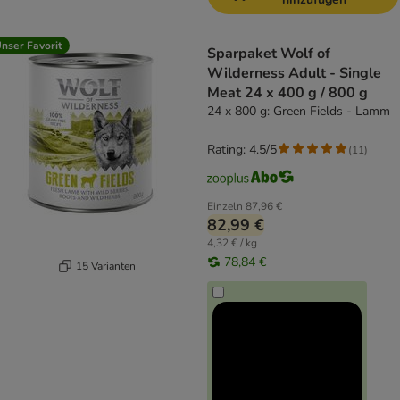
nser Favorit
Sparpaket Wolf of
Wilderness Adult - Single
Meat 24 x 400 g / 800 g
24 x 800 g: Green Fields - Lamm
Rating: 4.5/5
(
11
)
Einzeln
87,96 €
82,99 €
4,32 € / kg
78,84 €
15 Varianten