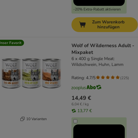
-20% Extra-Rabatt aktivieren
Zum Warenkorb
hinzufügen
nser Favorit
Wolf of Wilderness Adult -
Mixpaket
6 x 400 g Single Meat:
Wildschwein, Huhn, Lamm
Rating: 4.7/5
(
225
)
14,49 €
6,04 € / kg
13,77 €
10 Varianten