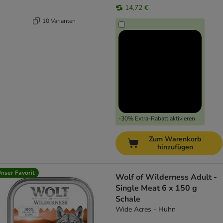
14,72 €
10 Varianten
-30% Extra-Rabatt aktivieren
Zum Warenkorb
hinzufügen
nser Favorit
Wolf of Wilderness Adult -
Single Meat 6 x 150 g
Schale
Wide Acres - Huhn