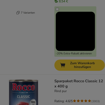
8,54 €
7 Varianten
-20% Extra-Rabatt aktivieren
Zum Warenkorb
hinzufügen
Sparpaket Rocco Classic 12
x 400 g
Rind pur
Rating: 4.6/5
(
3903
)