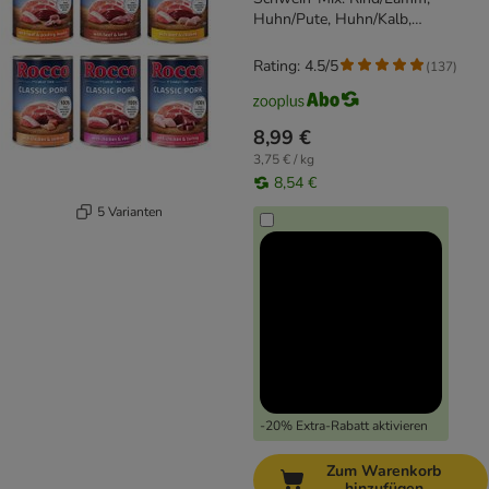
Huhn/Pute, Huhn/Kalb,
Rind/Geflügelherzen, Huhn/Lachs,
Rind/Huhn
Rating: 4.5/5
(
137
)
8,99 €
3,75 € / kg
8,54 €
5 Varianten
-20% Extra-Rabatt aktivieren
Zum Warenkorb
hinzufügen