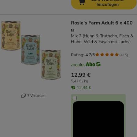
hinzufügen
Rosie's Farm Adult 6 x 400
g
Mix 2 (Huhn & Truthahn, Fisch &
Huhn, Wild & Fasan mit Lachs)
Rating: 4.7/5
(
415
)
12,99 €
5,41 € / kg
12,34 €
7 Varianten