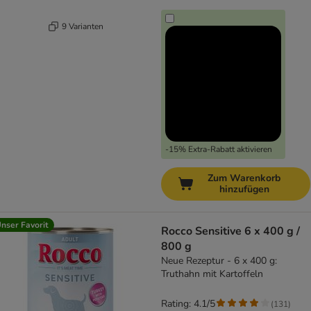
9 Varianten
-15% Extra-Rabatt aktivieren
Zum Warenkorb
hinzufügen
nser Favorit
Rocco Sensitive 6 x 400 g /
800 g
Neue Rezeptur - 6 x 400 g:
Truthahn mit Kartoffeln
Rating: 4.1/5
(
131
)