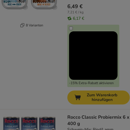
6,49 €
7,21 € / kg
6,17 €
8 Varianten
-15% Extra-Rabatt aktivieren
Zum Warenkorb
hinzufügen
Rocco Classic Probiermix 6 x
400 g
Schwein-Mix: Rind/Lamm,