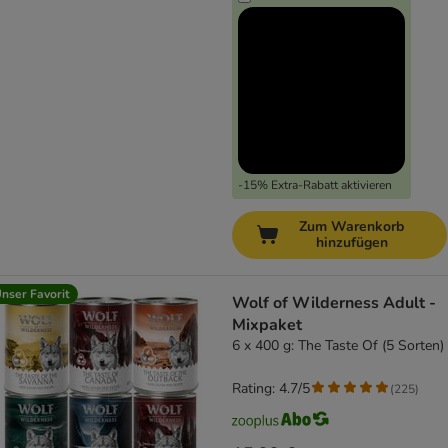
-15% Extra-Rabatt aktivieren
Zum Warenkorb
hinzufügen
nser Favorit
Wolf of Wilderness Adult -
Mixpaket
6 x 400 g: The Taste Of (5 Sorten)
Rating: 4.7/5
(
225
)