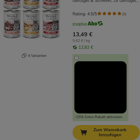
Geflügel & Schwein, 2x Geflügel
& Huhn
Rating: 4.5/5
(
8
)
13,49 €
5,62 € / kg
12,82 €
4 Varianten
-15% Extra-Rabatt aktivieren
Zum Warenkorb
hinzufügen