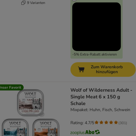
9 Varianten
-5% Extra-Rabatt aktivieren
Zum Warenkorb
hinzufügen
nser Favorit
Wolf of Wilderness Adult -
Single Meat 6 x 150 g
Schale
Mixpaket: Huhn, Fisch, Schwein
Rating: 4.7/5
(
301
)