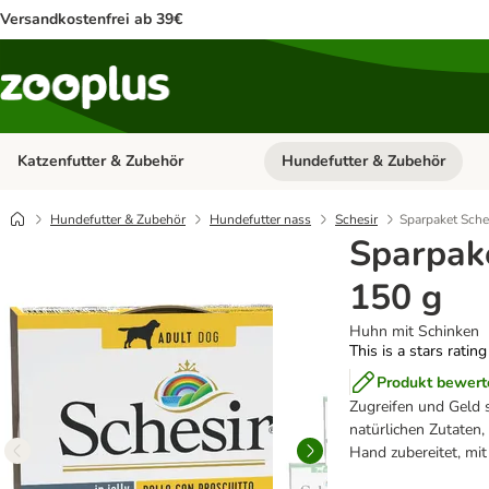
Versandkostenfrei ab 39€
Katzenfutter & Zubehör
Hundefutter & Zubehör
Kategorie-Menü öffnen: Katzenf
Hundefutter & Zubehör
Hundefutter nass
Schesir
Sparpaket Sche
Sparpake
150 g
Huhn mit Schinken
This is a stars ratin
Produkt bewert
Zugreifen und Geld 
natürlichen Zutaten,
Hand zubereitet, mit