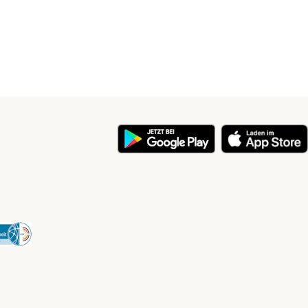
y
Security