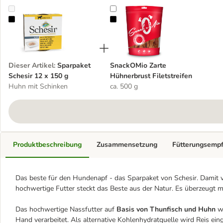
Sparpaket Schesir 12 x 150 g
SnackOMio Zarte Hühnerbrust File
Dieser Artikel
:
Sparpaket
SnackOMio Zarte
Schesir 12 x 150 g
Hühnerbrust Filetstreifen
Huhn mit Schinken
ca. 500 g
Produktbeschreibung
Zusammensetzung
Fütterungsemp
Das beste für den Hundenapf - das Sparpaket von Schesir. Damit
hochwertige Futter steckt das Beste aus der Natur. Es überzeugt
Das hochwertige Nassfutter auf
Basis von Thunfisch und Huhn
wi
Hand verarbeitet. Als alternative Kohlenhydratquelle wird Reis e