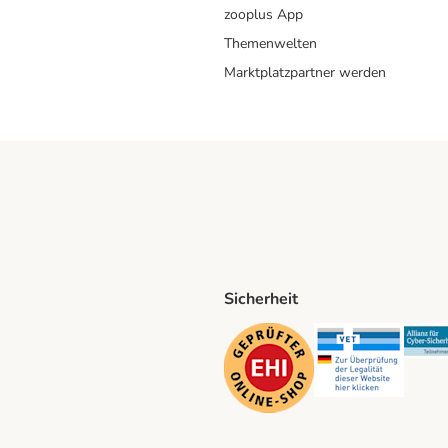
zooplus App
Themenwelten
Marktplatzpartner werden
Sicherheit
ping Method
D Shipping Method
Security
Securit