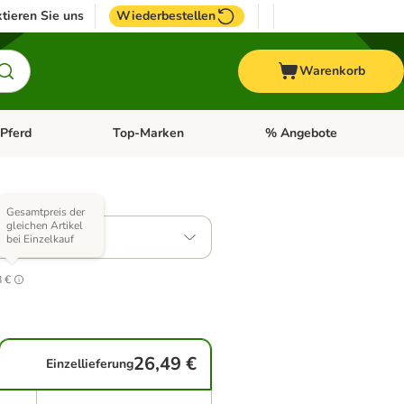
tieren Sie uns
Wiederbestellen
Warenkorb
Pferd
Top-Marken
% Angebote
: Fisch
tegorie-Menü öffnen: Vogel
Kategorie-Menü öffnen: Pferd
Kategorie-Menü öffnen: T
 Varianten)
Gesamtpreis der
gleichen Artikel
 Schinken
bei Einzelkauf
5
8 €
26,49 €
Einzellieferung