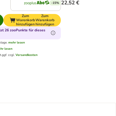
22,52 €
-15%
Zum
Zum
Warenkorb
Warenkorb
hinzufügen
hinzufügen
t 26 zooPunkte für dieses
ktage.
mehr lesen
hr lesen
t.
ggf. zzgl.
Versandkosten