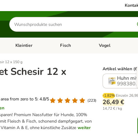
Kontak
Produkte
suchen
Kleintier
Fisch
Vogel
utter & Zubehör
Kategorie-Menü öffnen: Hundefutter & Zubehör
Kategorie-Menü öffnen: Kleintier
Kategorie-Menü öffnen
Ka
sir 12 x 150 g
t Schesir 12 x
Artikel wählen (6
Huhn mit
998380.
-1.82%
Einzeln
26,9
g area from zero to 5: 4.8/5
(
223
)
26,49 €
en
14,72 € / kg
sparen! Premium Nassfutter für Hunde, 100%
 mit Fleisch & Fisch, schonend dampfgegart, von
 Vitamin A & E, ohne künstliche Zusätze
weiter