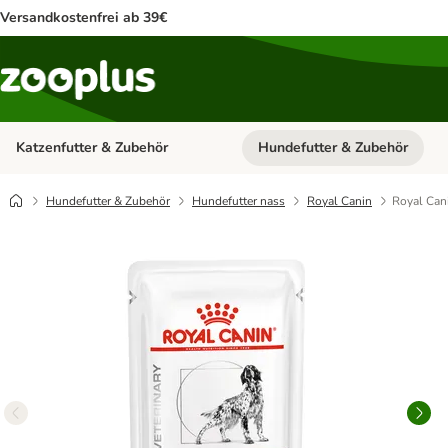
Versandkostenfrei ab 39€
Katzenfutter & Zubehör
Hundefutter & Zubehör
Kategorie-Menü öffnen: Katzenf
Hundefutter & Zubehör
Hundefutter nass
Royal Canin
Royal Cani