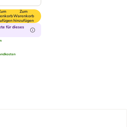
Zum
Zum
enkorb
Warenkorb
zufügen
hinzufügen
te für dieses
n
andkosten