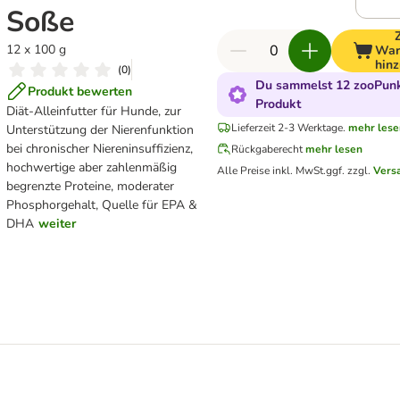
Soße
12 x 100 g
War
hin
(
0
)
Du sammelst 12 zooPunk
Produkt bewerten
Produkt
Diät-Alleinfutter für Hunde, zur
Lieferzeit 2-3 Werktage.
mehr lese
Unterstützung der Nierenfunktion
bei chronischer Niereninsuffizienz,
Rückgaberecht
mehr lesen
hochwertige aber zahlenmäßig
Alle Preise inkl. MwSt.
ggf. zzgl.
Vers
begrenzte Proteine, moderater
Phosphorgehalt, Quelle für EPA &
DHA
weiter