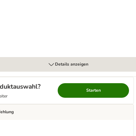
nal Small Dogs
Details anzeigen
roduktauswahl?
Starten
eiter
fehlung