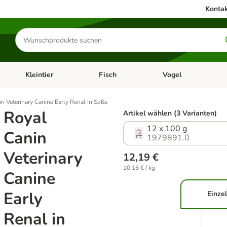
Kontak
Produkte
suchen
Kleintier
Fisch
Vogel
utter & Zubehör
Kategorie-Menü öffnen: Hundefutter & Zubehör
Kategorie-Menü öffnen: Kleintier
Kategorie-Menü öffnen
Ka
n Veterinary Canine Early Renal in Soße
Royal
Artikel wählen (3 Varianten)
12 x 100 g
Canin
1979891.0
Veterinary
12,19 €
10,16 € / kg
Canine
Early
Einzel
Renal in