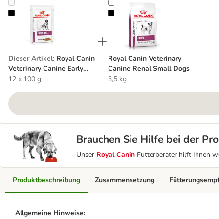
Royal Canin Veterinary Canine Early Renal in Soße
Royal Canin Veterinary Canine Re
Dieser Artikel
:
Royal Canin
Royal Canin Veterinary
Veterinary Canine Early
Canine Renal Small Dogs
Renal in Soße
12 x 100 g
3,5 kg
Brauchen Sie Hilfe bei der P
Unser
Royal Canin
Futterberater hilft Ihnen w
Produktbeschreibung
Zusammensetzung
Fütterungsemp
Allgemeine Hinweise: