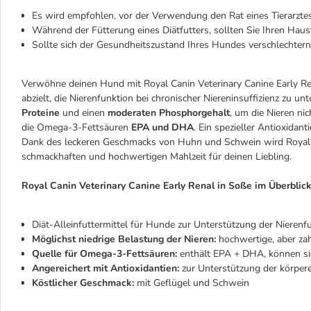
Es wird empfohlen, vor der Verwendung den Rat eines Tierarztes
Während der Fütterung eines Diätfutters, sollten Sie Ihren Hau
Sollte sich der Gesundheitszustand Ihres Hundes verschlechtern
Verwöhne deinen Hund mit Royal Canin Veterinary Canine Early Rena
abzielt, die Nierenfunktion bei chronischer Niereninsuffizienz zu u
Proteine
und einen
moderaten Phosphorgehalt
, um die Nieren ni
die Omega-3-Fettsäuren
EPA und DHA
. Ein spezieller Antioxida
Dank des leckeren Geschmacks von Huhn und Schwein wird Royal Ca
schmackhaften und hochwertigen Mahlzeit für deinen Liebling.
Royal Canin Veterinary Canine Early Renal in Soße im Überblick
Diät-Alleinfuttermittel für Hunde zur Unterstützung der Nierenfu
Möglichst niedrige Belastung der Nieren:
hochwertige, aber za
Quelle für Omega-3-Fettsäuren:
enthält EPA + DHA, können sic
Angereichert mit Antioxidantien:
zur Unterstützung der körper
Köstlicher Geschmack:
mit Geflügel und Schwein