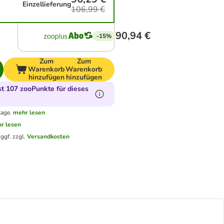
Einzellieferung
106,99 €
90,94 €
-15%
Zum
Zum
Warenkorb
Warenkorb
hinzufügen
hinzufügen
t 107 zooPunkte für dieses
tage.
mehr lesen
r lesen
.
ggf. zzgl.
Versandkosten