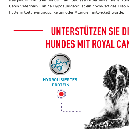
Reagiert Ihr Hund empfindlich auf gewisse Futterbestandteile, kön
Canin Veterinary Canine Hypoallergenic ist ein hochwertiges Diät-N
Futtermittelunverträglichkeiten oder Allergien entwickelt wurde.