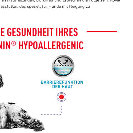
nen Hautreizungen, Durchfall und Erbrechen die Folge sein.
Royal
assfutter, das speziell für Hunde mit Neigung zu