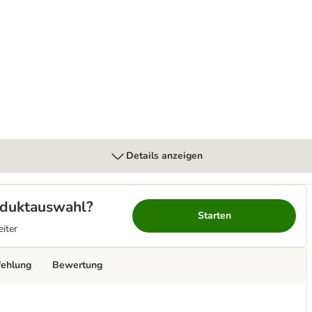
oallergenic
Details anzeigen
roduktauswahl?
Starten
eiter
fehlung
Bewertung