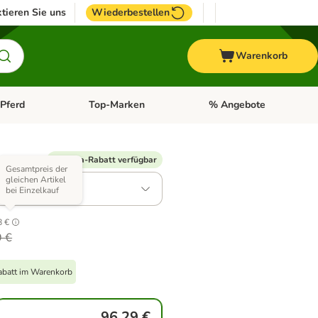
tieren Sie uns
Wiederbestellen
Warenkorb
Pferd
Top-Marken
% Angebote
: Fisch
tegorie-Menü öffnen: Vogel
Kategorie-Menü öffnen: Pferd
Kategorie-Menü öffnen: T
Varianten)
% Extra-Rabatt verfügbar
Gesamtpreis der
gleichen Artikel
: 24 x 400 g
bei Einzelkauf
7
8 €
9 €
Rabatt im Warenkorb
96,29 €