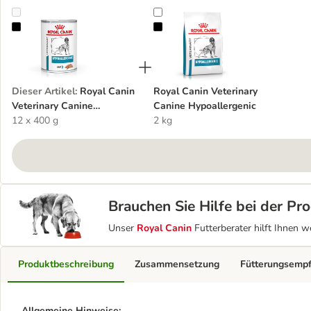
Royal Canin Veterinary Canine Hypoallergenic Mousse
Royal Canin Veterinary Canine Hyp
Dieser Artikel
:
Royal Canin
Royal Canin Veterinary
Veterinary Canine
Canine Hypoallergenic
Hypoallergenic Mousse
12 x 400 g
2 kg
Brauchen Sie Hilfe bei der P
Unser
Royal Canin
Futterberater hilft Ihnen w
Produktbeschreibung
Zusammensetzung
Fütterungsemp
Allgemeine Hinweise: