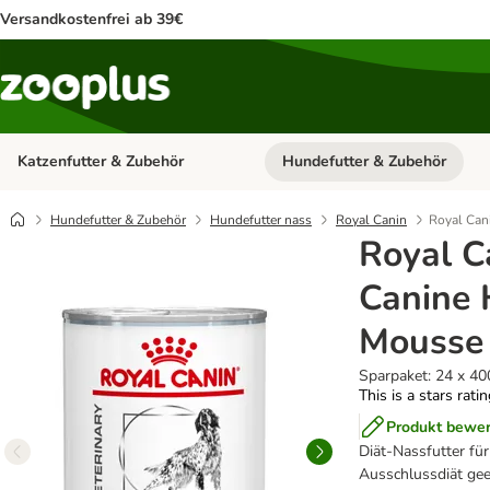
Versandkostenfrei ab 39€
Katzenfutter & Zubehör
Hundefutter & Zubehör
Kategorie-Menü öffnen: Katzenf
Hundefutter & Zubehör
Hundefutter nass
Royal Canin
Royal Can
Royal C
Canine 
Mousse
Sparpaket: 24 x 40
This is a stars rati
Produkt bewe
Diät-Nassfutter für
Ausschlussdiät geei