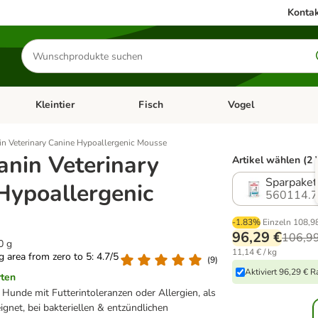
Kontak
Produkte
suchen
Kleintier
Fisch
Vogel
utter & Zubehör
Kategorie-Menü öffnen: Hundefutter & Zubehör
Kategorie-Menü öffnen: Kleintier
Kategorie-Menü öffnen
Ka
in Veterinary Canine Hypoallergenic Mousse
anin Veterinary
Artikel wählen (2 
Sparpaket
Hypoallergenic
560114.
-1.83%
Einzeln
108,9
96,29 €
106,9
0 g
11,14 € / kg
ng area from zero to 5: 4.7/5
(
9
)
Aktiviert 96,29 € 
rten
 Hunde mit Futterintoleranzen oder Allergien, als
gnet, bei bakteriellen & entzündlichen