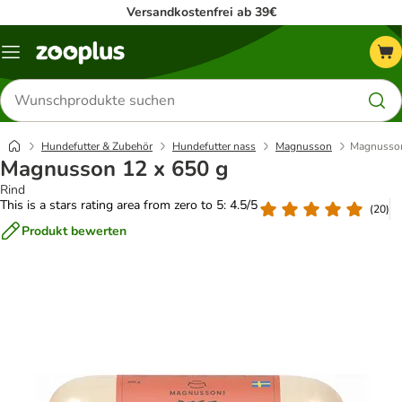
Versandkostenfrei ab 39€
Menü
Produkte
suchen
Hundefutter & Zubehör
Hundefutter nass
Magnusson
Magnusson
Magnusson 12 x 650 g
Rind
This is a stars rating area from zero to 5: 4.5/5
(
20
)
Produkt bewerten