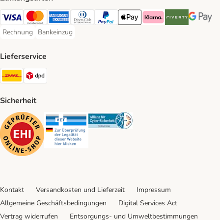
Visa Payment Method
Mastercard Payment Method
American Express Payment Method
Diners Club Payment Method
PayPal Payment Method
Apple Pay Payment Method
Klarna Payment Method
Riverty Payment 
Google P
Rechnung
Bankeinzug
Rechnung Payment Method
Bankeinzug Payment Method
Lieferservice
DHL Shipping Method
DPD Shipping Method
Sicherheit
Security
Security
Security
Kontakt
Versandkosten und Lieferzeit
Impressum
Allgemeine Geschäftsbedingungen
Digital Services Act
Vertrag widerrufen
Entsorgungs- und Umweltbestimmungen