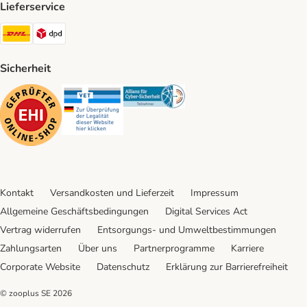
Lieferservice
DHL Shipping Method
DPD Shipping Method
Sicherheit
Security
Security
Security
Kontakt
Versandkosten und Lieferzeit
Impressum
Allgemeine Geschäftsbedingungen
Digital Services Act
Vertrag widerrufen
Entsorgungs- und Umweltbestimmungen
Zahlungsarten
Über uns
Partnerprogramme
Karriere
Corporate Website
Datenschutz
Erklärung zur Barrierefreiheit
© zooplus SE
2026