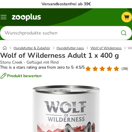
Versandkostenfrei ab 39€
Menü
Produkte
suchen
Hundefutter & Zubehör
Hundefutter nass
Wolf of Wilderness
Wo
Wolf of Wilderness Adult 1 x 400 g
Stony Creek - Geflügel mit Rind
This is a stars rating area from zero to 5: 4.5/5
(
38
)
Produkt bewerten